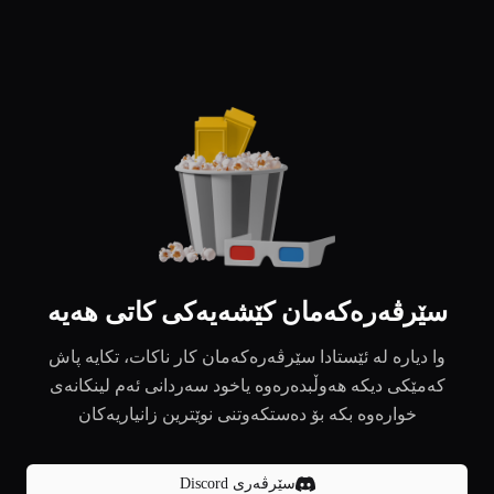
سێرڤەرەکەمان کێشەیەکی کاتی هەیە
وا دیارە لە ئێستادا سێرڤەرەکەمان کار ناکات، تکایە پاش
کەمێکی دیکە هەوڵبدەرەوە یاخود سەردانی ئەم لینکانەی
خوارەوە بکە بۆ دەستکەوتنی نوێترین زانیاریەکان
سێرڤەری Discord