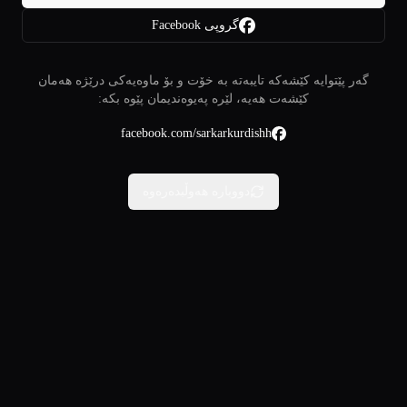
گروپی Facebook
گەر پێتوایە کێشەکە تایبەتە بە خۆت و بۆ ماوەیەکی درێژە هەمان
کێشەت هەیە، لێرە پەیوەندیمان پێوە بکە:
facebook.com/sarkarkurdishh
دووبارە هەوڵبدەرەوە