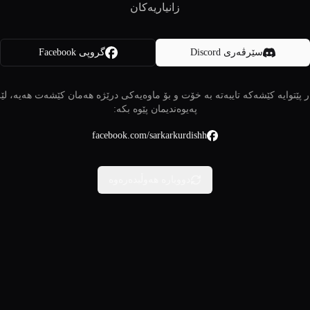
زانیاریەکان
سێرڤەری Discord
گروپی Facebook
 پێتوایە کێشەکە تایبەتە بە خۆت و بۆ ماوەیەکی درێژە هەمان کێشەت هەیە، لێ
پەیوەندیمان پێوە بکە:
facebook.com/sarkarkurdishh
دووبارە هەوڵبدەرەوە