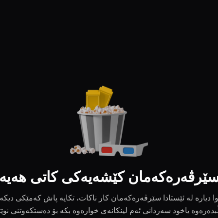
ێرڤەرەکەمان کێشەیەکی کاتی هەیە
ا دیارە لە ئێستادا سێرڤەرەکەمان کار ناکات، تکایە پاش کەمێکی دیکە
بدەرەوە یاخود سەردانی ئەم لینکانەی خوارەوە بکە بۆ دەستکەوتنی نوێ