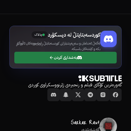
کوردسەبتایتڵ لە دیسکۆرد
چالاک
لەگەڵ ئەندامان و سەرپەرشتیارانی کوردسەبتایتڵ ڕاوبۆچوونەکان ئاڵووگۆڕ
بکە و کێشەکان باسبکە.
بەشداری کردن
گەورەترین کۆگای فیلم و زنجیرەی ژێرنووسکراوی کوردی
گەشەپێدەر