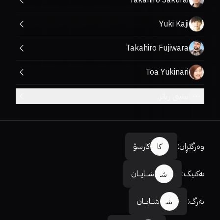
Takahiro Sakurai
Yuki Kaji
Takahiro Fujiwara
Toa Yukinari
بینینی زیاتر
وەرگێڕان
:
کارسۆ
کا
تەکنیک
:
شـــایـــان
شـ
بەرگ
:
شـــایـــان
شـ