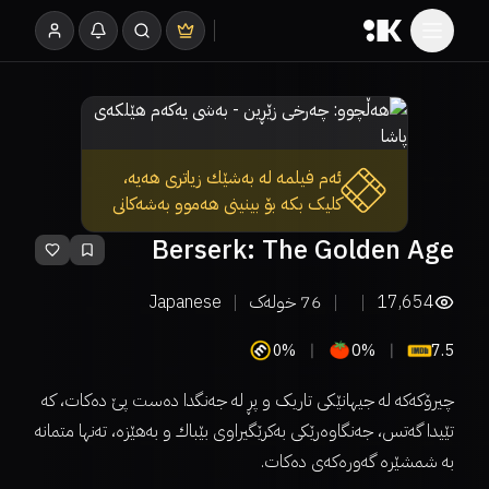
ئەم فیلمە لە بەشێك زیاتری هەیە،
کلیک بکە بۆ بینینی هەموو بەشەکانی
Berserk: The Golden Age
Arc I - The Egg of the King
17,654
76
خولەک
Japanese
0%
0%
7.5
چیرۆکەکە لە جیهانێکی تاریک و پڕ لە جەنگدا دەست پێ دەکات، کە
تێیدا گەتس، جەنگاوەرێکی بەکرێگیراوی بێباك و بەهێزە، تەنها متمانە
بە شمشێرە گەورەکەی دەکات.