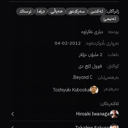
ژانراکان:
ئەكشن
سەركێشی
خەیاڵی
دراما
ترسناك
ئەنیمێ
بودجە:
دیاری نەکراوە
بەرواری بڵاوکردنەوە:
2012-02-04
داهات:
2 ملیۆن دۆلار
کوالێتی:
فوول ئێچ دی
بەرهەمهێنان:
Beyond C.
دەرهێنەر
:
Toshiyuki Kubooka
ئەکتەرەکان:
Hiroaki Iwanaga