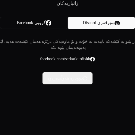
زانیاریەکان
سێرڤەری Discord
گروپی Facebook
 پێتوایە کێشەکە تایبەتە بە خۆت و بۆ ماوەیەکی درێژە هەمان کێشەت هەیە، لێ
پەیوەندیمان پێوە بکە:
facebook.com/sarkarkurdishh
دووبارە هەوڵبدەرەوە