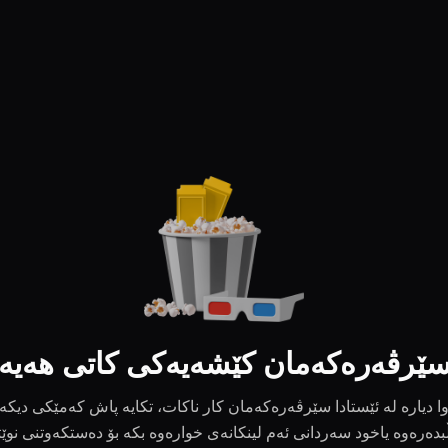
ێرڤەرەکەمان کێشەیەکی کاتی هەیە
ا دیارە لە ئێستادا سێرڤەرەکەمان کار ناکات، تکایە پاش کەمێکی دیکە
بدەرەوە یاخود سەردانی ئەم لینکانەی خوارەوە بکە بۆ دەستکەوتنی نوێ