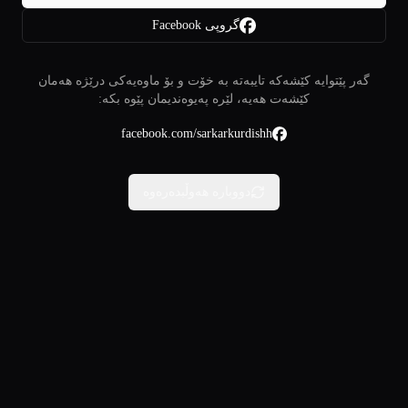
گروپی Facebook
گەر پێتوایە کێشەکە تایبەتە بە خۆت و بۆ ماوەیەکی درێژە هەمان
کێشەت هەیە، لێرە پەیوەندیمان پێوە بکە:
facebook.com/sarkarkurdishh
دووبارە هەوڵبدەرەوە