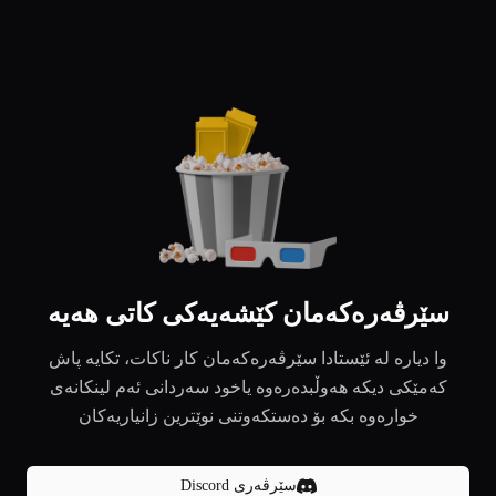
سێرڤەرەکەمان کێشەیەکی کاتی هەیە
وا دیارە لە ئێستادا سێرڤەرەکەمان کار ناکات، تکایە پاش
کەمێکی دیکە هەوڵبدەرەوە یاخود سەردانی ئەم لینکانەی
خوارەوە بکە بۆ دەستکەوتنی نوێترین زانیاریەکان
سێرڤەری Discord