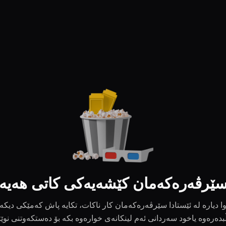
ێرڤەرەکەمان کێشەیەکی کاتی هەیە
ا دیارە لە ئێستادا سێرڤەرەکەمان کار ناکات، تکایە پاش کەمێکی دیکە
بدەرەوە یاخود سەردانی ئەم لینکانەی خوارەوە بکە بۆ دەستکەوتنی نوێ