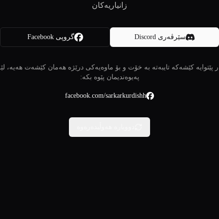
زانیاریەکان
سێرڤەری Discord
گروپی Facebook
 پێتوایە کێشەکە تایبەتە بە خۆت و بۆ ماوەیەکی درێژە هەمان کێشەت هەیە، لێ
پەیوەندیمان پێوە بکە:
facebook.com/sarkarkurdishh
دووبارە هەوڵبدەرەوە