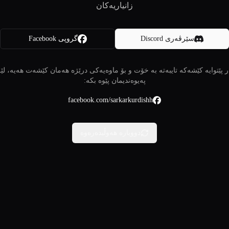
زانیاریەکان
سێرڤەری Discord
گروپی Facebook
 پێتوایە کێشەکە تایبەتە بە خۆت و بۆ ماوەیەکی درێژە هەمان کێشەت هەیە، لێ
پەیوەندیمان پێوە بکە:
facebook.com/sarkarkurdishh
دووبارە هەوڵبدەرەوە