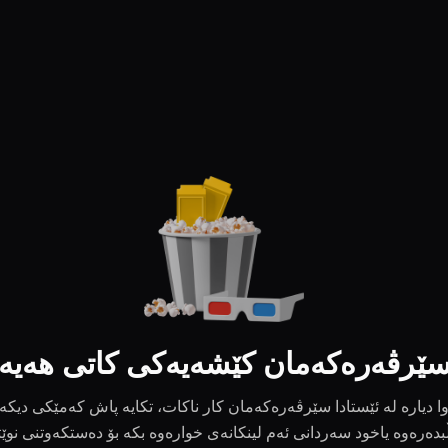
ێرڤەرەکەمان کێشەیەکی کاتی هەیە
ا دیارە لە ئێستادا سێرڤەرەکەمان کار ناکات، تکایە پاش کەمێکی دیکە
بدەرەوە یاخود سەردانی ئەم لینکانەی خوارەوە بکە بۆ دەستکەوتنی نوێ