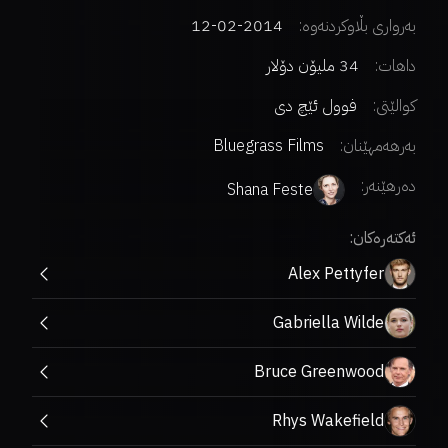
بەرواری بڵاوکردنەوە:
2014-02-12
داهات:
34 ملیۆن دۆلار
کوالێتی:
فوول ئێچ دی
بەرهەمهێنان:
Bluegrass Films
دەرهێنەر
:
Shana Feste
ئەکتەرەکان:
Alex Pettyfer
Gabriella Wilde
Bruce Greenwood
Rhys Wakefield