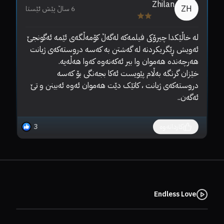
Zhilan
ZH
6 ساڵ پێش ئێستا
لە خاڵێکدا چیرۆکی فیلمەکە لەگەڵ کۆمەڵگەی ئێمە ئەگونجێ 
ئەویش ڕێگریکردنە لە گەشتن بە کەسە دروستەکەی ژیانت 
خێزان گرنگە بەڵام پێویست ئەکا بجەنگی بۆ کەسە 
گرن
دروستەکەی ژیانت ، کاتێک دێت ھەموان ئەوە ئەبینن و تێ 
ئەگەن..
کاردانەوە
3
Endless Love