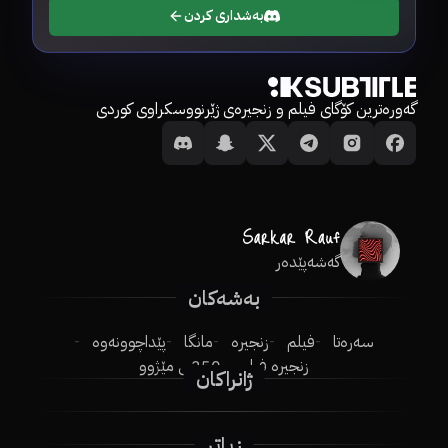
بەشداری کردن
گەورەترین کۆگای فیلم و زنجیرەی ژێرنووسکراوی کوردی
گەشەپێدەر
بەشەکان
سەرەتا
فیلم
زنجیرە
مانگا
پێداچوونەوە
زنجیرە فیلم
250ـی مێژوو
ژانراکان
زیاتر