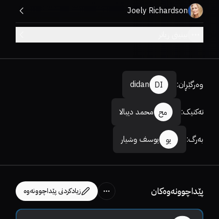
Joely Richardson
بینینی زیاتر
وەرگێڕان
:
didan
DI
تەکنیک
:
محمد دیبالا
مح
بەرگ
:
یوسف وشیار
یو
پێداچوونەوەکان
زیادکردنی پێداچوونەوە