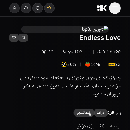
Endless Love
339,586
103
خولەک
English
30%
16%
6.3
چیرۆکی کچێکی جوان و کورێکی نایابە کە لە پەیوەندیەکی قوڵی
خۆشەویستیدان، بەڵام خێزانەکانیان هەوڵ دەدەن لە یەکتر
دووریان خەنەوە
ژانراکان:
دراما
ڕۆمانسی
بودجە:
20 ملیۆن دۆلار