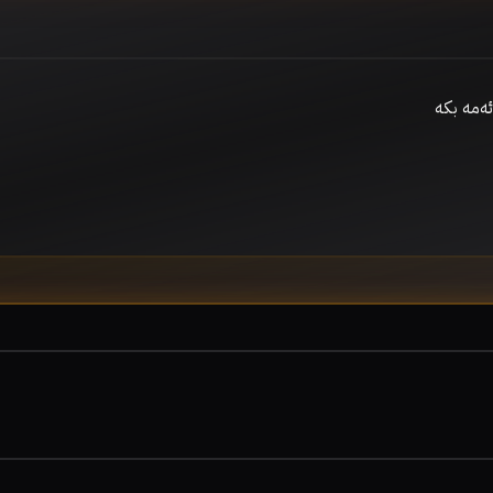
ئەمە بکە 