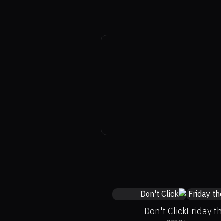
4.8
2
Don't Click
Friday t