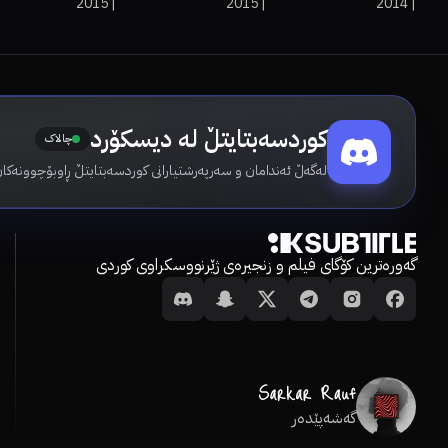
2015
|
2015
|
2014
|
کوردسەبتایتڵ لە دیسکۆرد
چالاک
لەگەڵ ئەندامان و سەرپەرشتیارانی کوردسەبتایتڵ ڕاوبۆچوونەکان
گەورەترین کۆگای فیلم و زنجیرەی ژێرنووسکراوی کوردی
گەشەپێدەر