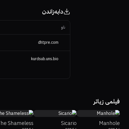
دابەزاندن
ناو
dhtpre.com
kurdsub.uns.bio
6.1
82%
92%
7.6
0%
0%
5.2
فیلمی زیاتر
he Shameless
Sicario
Manhole