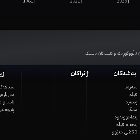
1981
|
2021
|
2025
|
 ئاڵووگۆڕ بکە و کێشەکان باسبکە.
بەشەکان
ژانراکان
زی
سەرەتا
ستافەکە
فیلم
دەربارەی
زنجیرە
یاسا و 
مانگا
پەیوەند
پێداچوونەوە
زنجیرە فیلم
250ـی مێژوو