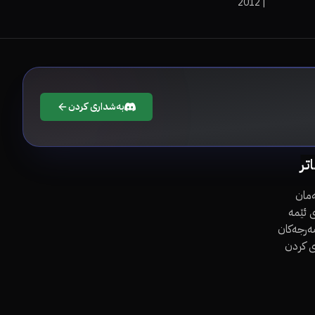
2012
|
بەشداری کردن
اتر
مان
 ئێمە
مەرجەکان
ی کردن