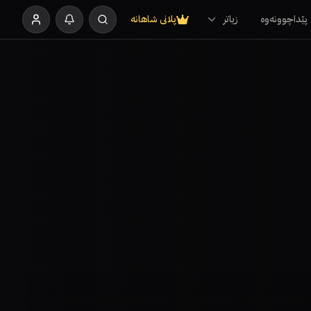
پێداچوونەوە
زیاتر
پلانی شاهانە