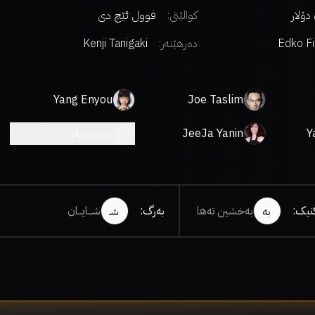
کوالێتی:
فوول ئێچ دی
Edko F
دەرهێنەر
:
Kenji Tanigaki
Yang Enyou
Joe Taslim
Y
JeeJa Yanin
بینینی زیاتر
کنیک
:
بەخشین تەها
بەرگ
:
شـــایـــان
بە
شـ