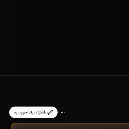
زیادکردنی پێداچوونەوە