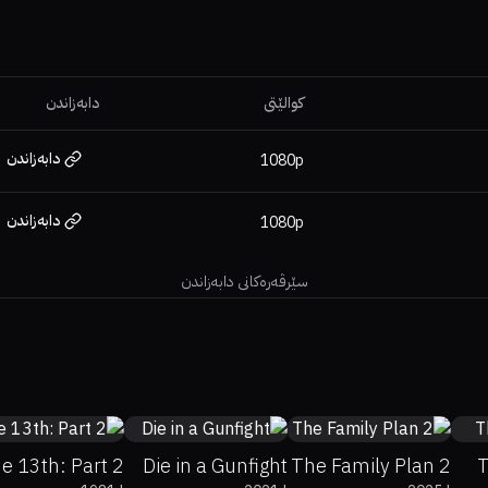
کوالێتی
دابەزاندن
دابەزاندن
1080p
دابەزاندن
1080p
سێرڤەرەکانی دابەزاندن
6%
35%
6.1
23%
19%
4.4
38%
0%
5.6
he 13th: Part 2
Die in a Gunfight
The Family Plan 2
T