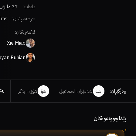
داهات:
37 ملیۆن دۆلار
بەرهەمهێنان:
ilms
ئەکتەرەکان:
Xie Miao
ayan Ruhian
وەرگێڕان
:
شەمێران اسماعیل
هۆزان بەکر
تە
شە
هۆ
پێداچوونەوەکان