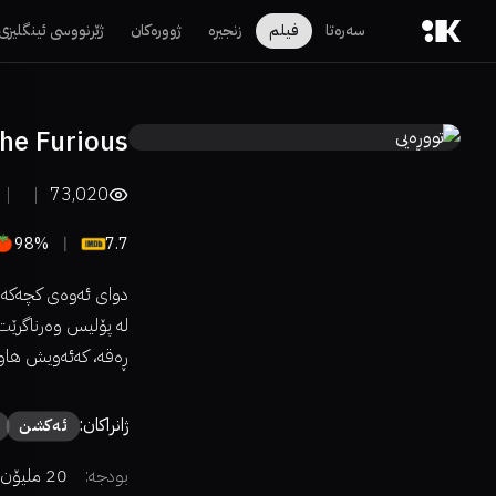
سەرەتا
فیلم
زنجیرە
ژوورەکان
ژێرنووسی ئینگلیزی
he Furious
73,020
98%
7.7
دوای ئەوەی کچەکەی 
لە پۆلیس وەرناگرێت،
ڕەقە، کەئەویش هاوس
ژانراکان:
ئەكشن
بودجە:
20 ملیۆن دۆلار