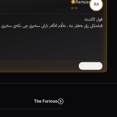
Ramyar
RA
فیلمێکی زۆر بەهێز نیە ، بەڵام ئەگەر نازانی سەیری چی بکەی سەیری 
کاردانەوە
The Furious