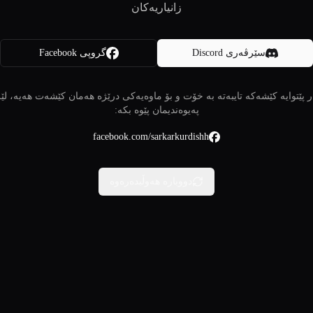
زانیاریەکان
سێرڤەری Discord
گروپی Facebook
 پێتوایە کێشەکە تایبەتە بە خۆت و بۆ ماوەیەکی درێژە هەمان کێشەت هەیە، لێ
پەیوەندیمان پێوە بکە:
facebook.com/sarkarkurdishh
دووبارە هەوڵبدەرەوە