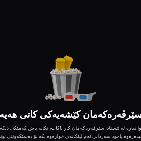
ێرڤەرەکەمان کێشەیەکی کاتی هەیە
ا دیارە لە ئێستادا سێرڤەرەکەمان کار ناکات، تکایە پاش کەمێکی دیکە
بدەرەوە یاخود سەردانی ئەم لینکانەی خوارەوە بکە بۆ دەستکەوتنی نوێ