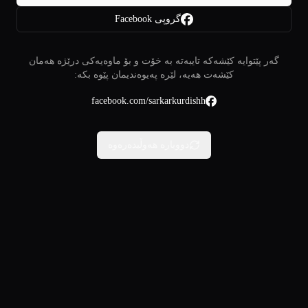
گروپی Facebook
گەر پێتوایە کێشەکە تایبەتە بە خۆت و بۆ ماوەیەکی درێژە هەمان
کێشەت هەیە، لێرە پەیوەندیمان پێوە بکە:
facebook.com/sarkarkurdishh
دووبارە هەوڵبدەرەوە