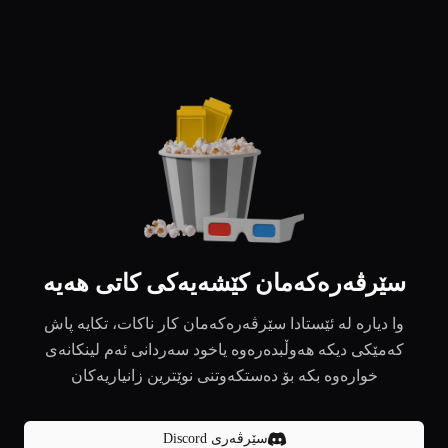
سێرڤەرەکەمان کێشەیەکی کاتی هەیە
وا دیارە لە ئێستادا سێرڤەرەکەمان کار ناکات، تکایە پاش
کەمێکی دیکە هەوڵبدەرەوە یاخود سەردانی ئەم لینکانەی
خوارەوە بکە بۆ دەستکەوتنی نوێترین زانیاریەکان
سێرڤەری Discord