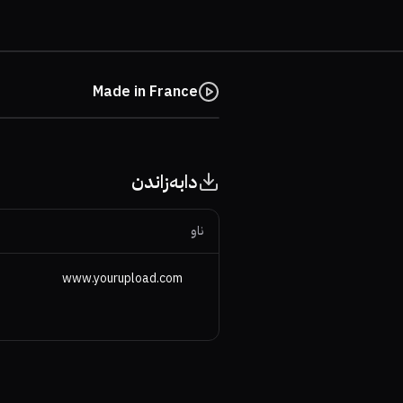
Made in France
دابەزاندن
ناو
www.yourupload.com
54%
68%
5.6
49%
6.7
7.2