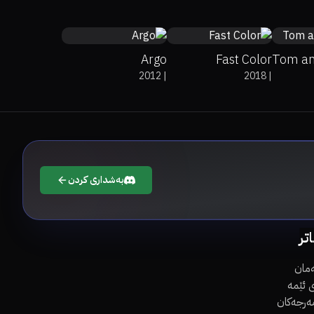
Argo
Fast Color
Tom an
2012
|
2018
|
بەشداری کردن
اتر
مان
 ئێمە
مەرجەکان