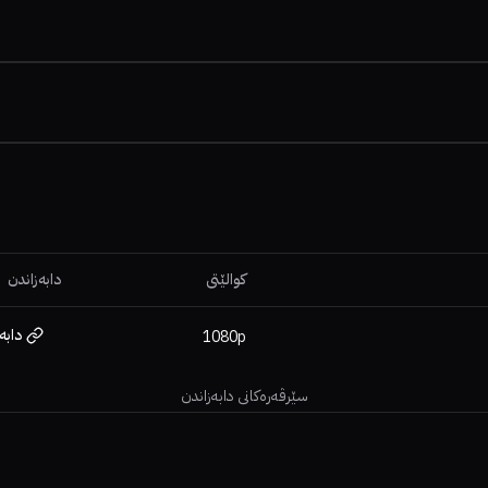
کوالێتی
دابەزاندن
دابە
1080p
سێرڤەرەکانی دابەزاندن
6.3
6.7