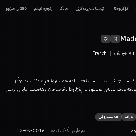
کۆکراوەکان
ئێستا سەیردەکرێن
مانگا
زنجیرە فیلم
250ـی مێژوو
Made
94
خولەک
French
ۆریستیەی کرا سەر پاریس، ئەم فیلمە هەستبزوێنە ڕاتدەکێشێتە قوڵایی
ەوەکە وەک شانەی نوستوو لە ڕۆژئاودا لەگەشەدان وهەمیشە مایەی ترسن
دراما
هەستبزوێن
وە
بەرواری بڵاوکردنەوە:
2016-09-23