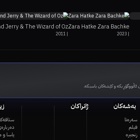
d Jerry & The Wizard of Oz
Zara Hatke Zara Bachke
2011
|
2023
|
 ئاڵووگۆڕ بکە و کێشەکان باسبکە.
بەشەکان
ژانراکان
زی
سەرەتا
ستافەکە
فیلم
دەربارەی
زنجیرە
یاسا و 