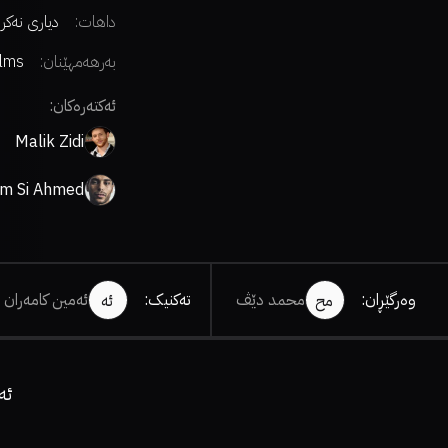
داهات:
دیاری نەکر
بەرهەمهێنان:
ilms
ئەکتەرەکان:
Malik Zidi
im Si Ahmed
وەرگێڕان
:
محمد دێڤ
تەکنیک
:
ئەمین کامەران
مح
ئە
ئە