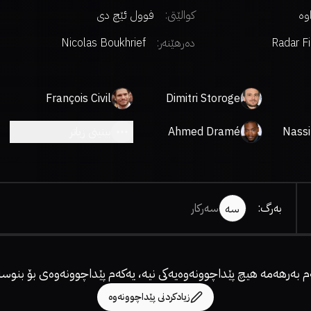
اوە
کوالێتی:
فوول ئێچ دی
Radar F
دەرهێنەر
:
Nicolas Boukhrief
François Civil
Dimitri Storoge
Nass
Ahmed Dramé
بینینی زیاتر
بەرگ
:
سەرکار
سە
م بەرهەمە هیچ پێداچوونەوەیەکی نیە، یەکەم پێداچوونەوەی بۆ بنوسە
زیادکردنی پێداچوونەوە