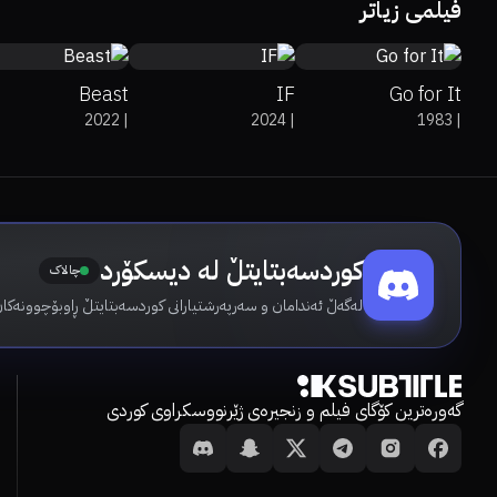
فیلمی زیاتر
Beast
IF
Go for It
2022
|
2024
|
1983
|
کوردسەبتایتڵ لە دیسکۆرد
چالاک
لەگەڵ ئەندامان و سەرپەرشتیارانی کوردسەبتایتڵ ڕاوبۆچوونەکان
گەورەترین کۆگای فیلم و زنجیرەی ژێرنووسکراوی کوردی