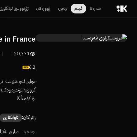
سەرەتا
فیلم
زنجیرە
ژوورەکان
ژێرنووسی ئینگلیزی
 in France
20,771
6.2
دوای ئەو هێرشە تیر
گرووپە توندرەوەکان
بۆ کۆمەڵگا
ژانراکان:
تاوانکاری
بودجە:
دیاری نەکرا