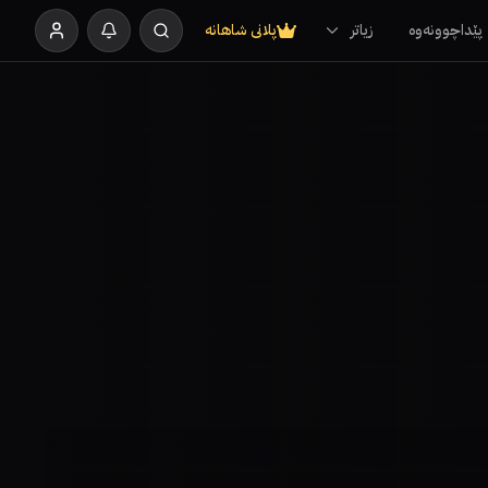
پێداچوونەوە
زیاتر
پلانی شاهانە