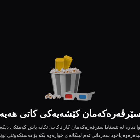
ێرڤەرەکەمان کێشەیەکی کاتی هەیە
ا دیارە لە ئێستادا سێرڤەرەکەمان کار ناکات، تکایە پاش کەمێکی دیکە
بدەرەوە یاخود سەردانی ئەم لینکانەی خوارەوە بکە بۆ دەستکەوتنی نوێ