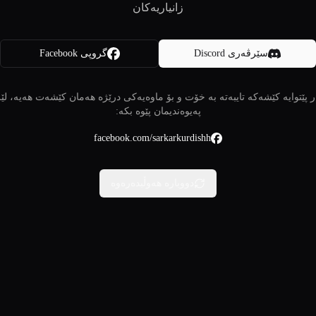
زانیاریەکان
سێرڤەری Discord
گروپی Facebook
 پێتوایە کێشەکە تایبەتە بە خۆت و بۆ ماوەیەکی درێژە هەمان کێشەت هەیە، لێ
پەیوەندیمان پێوە بکە:
facebook.com/sarkarkurdishh
دووبارە هەوڵبدەرەوە