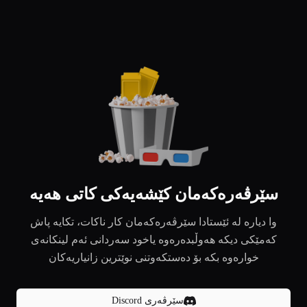
سێرڤەرەکەمان کێشەیەکی کاتی هەیە
وا دیارە لە ئێستادا سێرڤەرەکەمان کار ناکات، تکایە پاش
کەمێکی دیکە هەوڵبدەرەوە یاخود سەردانی ئەم لینکانەی
خوارەوە بکە بۆ دەستکەوتنی نوێترین زانیاریەکان
سێرڤەری Discord