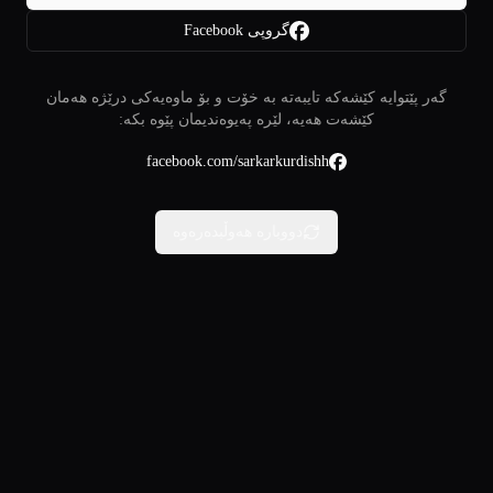
گروپی Facebook
گەر پێتوایە کێشەکە تایبەتە بە خۆت و بۆ ماوەیەکی درێژە هەمان
کێشەت هەیە، لێرە پەیوەندیمان پێوە بکە:
facebook.com/sarkarkurdishh
دووبارە هەوڵبدەرەوە