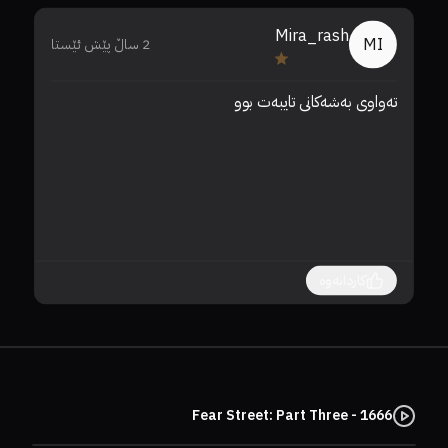
Mira_rash
MI
2 ساڵ پێش ئێستا
تەواوی بەشەکانی تایبەت بوو
❤️
کاردانەوە
Fear Street: Part Three - 1666