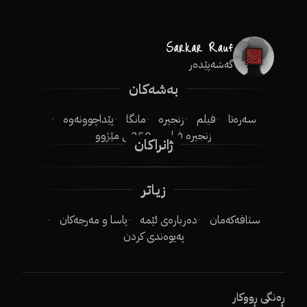
گەشەپێدەر
بەشەکان
سەرەتا
فیلم
زنجیرە
مانگا
پێداچوونەوە
زنجیرە فیلم
250ـی مێژوو
ژانراکان
زیاتر
ستافەکەمان
دەربارەی ئێمە
یاسا و مەرجەکان
پەیوەندی کردن
ڕەنگی ڕووکار