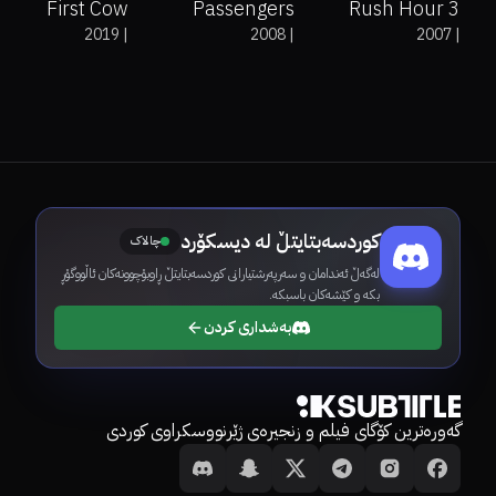
First Cow
Passengers
Rush Hour 3
2019
|
2008
|
2007
|
کوردسەبتایتڵ لە دیسکۆرد
چالاک
لەگەڵ ئەندامان و سەرپەرشتیارانی کوردسەبتایتڵ ڕاوبۆچوونەکان ئاڵووگۆڕ
بکە و کێشەکان باسبکە.
بەشداری کردن
گەورەترین کۆگای فیلم و زنجیرەی ژێرنووسکراوی کوردی