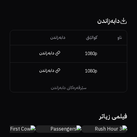
دابەزاندن
ناو
کوالێتی
دابەزاندن
دابەزاندن
1080p
دابەزاندن
1080p
سێرڤەرەکانی دابەزاندن
90%
96%
7.1
40%
19%
5.9
44%
18%
6.2
فیلمی زیاتر