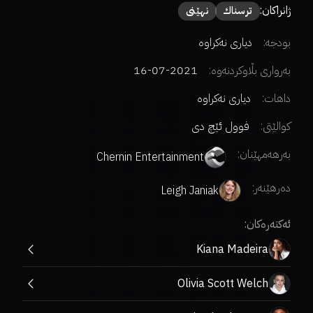
ژانراکان:
ترسناك
نهێنی
بودجە:
دیاری نەکراوە
بەرواری بڵاوکردنەوە:
2021-07-16
داهات:
دیاری نەکراوە
کوالێتی:
فوول ئێچ دی
بەرهەمهێنان:
Chernin Entertainment
دەرهێنەر
:
Leigh Janiak
ئەکتەرەکان:
Kiana Madeira
Olivia Scott Welch