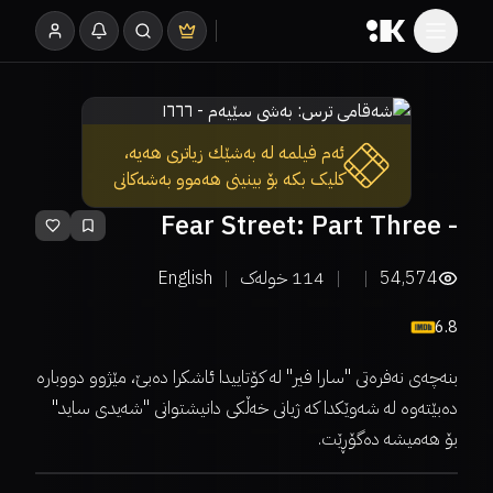
ئەم فیلمە لە بەشێك زیاتری هەیە،
کلیک بکە بۆ بینینی هەموو بەشەکانی
Fear Street: Part Three -
1666
54,574
114
خولەک
English
6.8
بنەچەی نەفرەتی "سارا فیر" لە کۆتاییدا ئاشکرا دەبێ، مێژوو دووباره
دەبێتەوه لە شەوێکدا کە ژیانی خەڵکی دانیشتوانی "شەیدی ساید"
بۆ هەمیشە دەگۆڕێت.