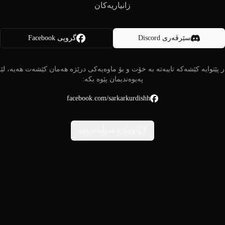
زانیاریەکان
سێرڤەری Discord
گروپی Facebook
 پێتوایە کێشەکە تایبەتە بە خۆت و بۆ ماوەیەکی درێژە هەمان کێشەت هەیە، لێ
پەیوەندیمان پێوە بکە:
facebook.com/sarkarkurdishh
دووبارە هەوڵبدەرەوە