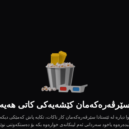
ێرڤەرەکەمان کێشەیەکی کاتی هەیە
ا دیارە لە ئێستادا سێرڤەرەکەمان کار ناکات، تکایە پاش کەمێکی دیکە
بدەرەوە یاخود سەردانی ئەم لینکانەی خوارەوە بکە بۆ دەستکەوتنی نوێ