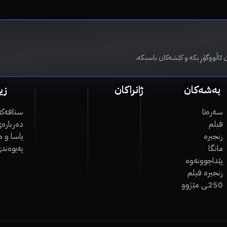
 ئاڵووگۆڕ بکە و کێشەکان باسبکە.
بەشەکان
ژانراکان
زی
سەرەتا
ستافەکە
فیلم
دەربارەی
زنجیرە
یاسا و 
مانگا
پەیوەند
پێداچوونەوە
زنجیرە فیلم
250ـی مێژوو