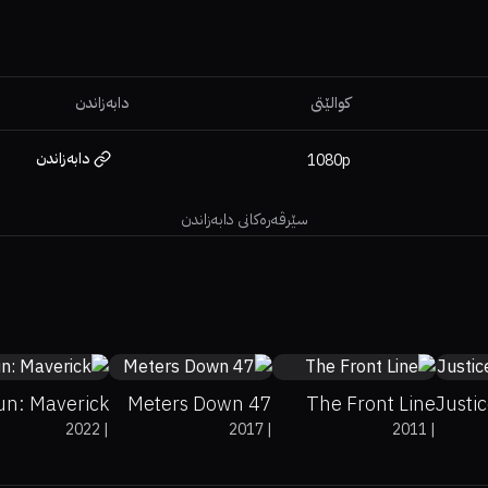
کوالێتی
دابەزاندن
دابەزاندن
1080p
سێرڤەرەکانی دابەزاندن
8%
97%
8.6
52%
54%
5.6
59%
67%
7.4
un: Maverick
47 Meters Down
The Front Line
Justi
2022
|
2017
|
2011
|