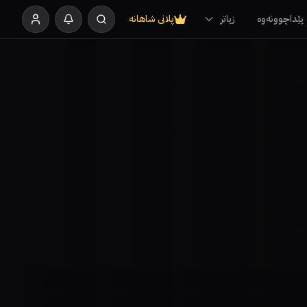
پێداچوونەوە
زیاتر
پلانی شاهانە