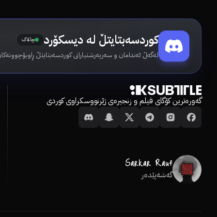
کوردسەبتایتڵ لە دیسکۆرد
چالاک
لەگەڵ ئەندامان و سەرپەرشتیارانی کوردسەبتایتڵ ڕاوبۆچوونەکان
گەورەترین کۆگای فیلم و زنجیرەی ژێرنووسکراوی کوردی
گەشەپێدەر