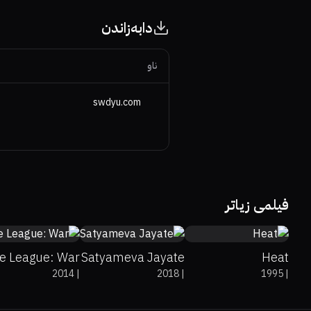
دابەزاندن
ناو
swdyu.com
50%
7.3
17%
5.7
76%
87%
8.2
فیلمی زیاتر
ce League: War
Satyameva Jayate
Heat
2014
|
2018
|
1995
|