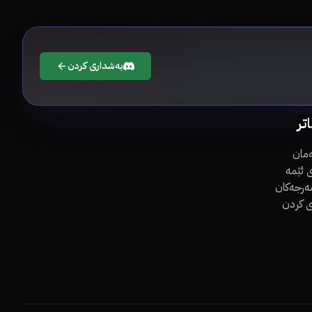
بەشداری کردن
اتر
مان
 ئێمە
مەرجەکان
ی کردن