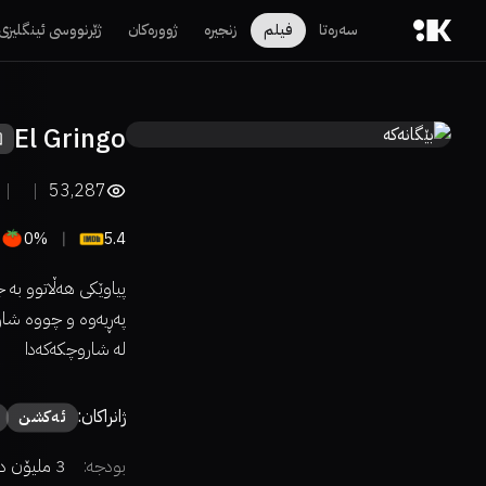
سەرەتا
فیلم
زنجیرە
ژوورەکان
ژێرنووسی ئینگلیزی
El Gringo
53,287
0%
5.4
پەڕيەوە و چووە شارۆ
لە شاروچکەکەدا
ژانراکان:
ئەكشن
بودجە:
3 ملیۆن دۆلار