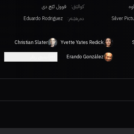
اوە
کوالێتی:
فوول ئێچ دی
Silver Pict
دەرهێنەر
:
Eduardo Rodriguez
Christian Slater
Yvette Yates Redick
Erando González
بینینی زیاتر