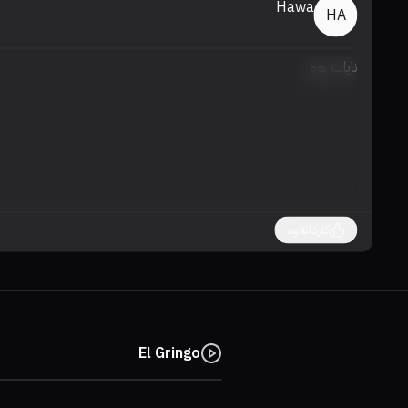
Hawa
HA
نایاب بوو
کاردانەوە
El Gringo