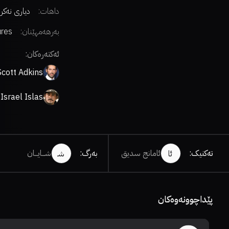
داهات:
دیاری نەکر
بەرهەمهێنان:
ures
ئەکتەرەکان:
Scott Adkins
Israel Islas
تەکنیک
:
ئامانج سدیق
بەرگ
:
شـــایـــان
ئا
شـ
پێداچوونەوەکان