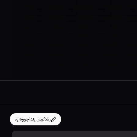
زیادکردنی پێداچوونەوە