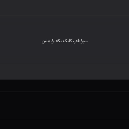
سپۆیلەر، کلیک بکە بۆ بینین