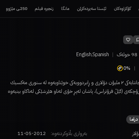
کۆکراوەکان
ئێستا سەیردەکرێن
مانگا
زنجیرە فیلم
250ـی مێژوو
98
خولەک
English,Spanish
0%
پياوێكى هەڵاتوو بە جانتايەكى ٢ مليۆن دۆلارى و ڕابـردوويەكى خوێناويەوە لە سنورى مەكسيك
چکەی (ئێڵ فرۆتراس)، پاشان لەپـڕ خۆی لەناو هێرشێکی لەناکاو بینیەوە
دراما
بەرواری بڵاوکردنەوە:
2012-05-11