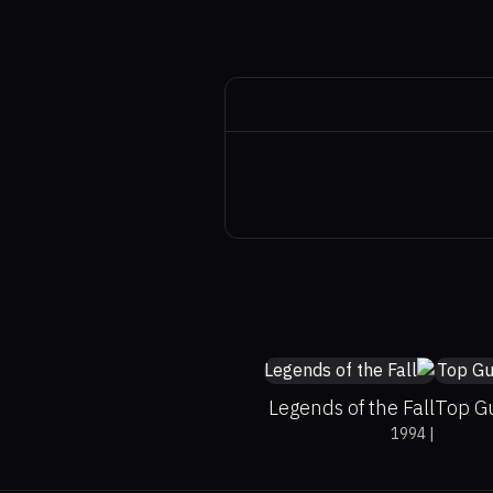
45%
7.5
7
Legends of the Fall
Top G
1994
|