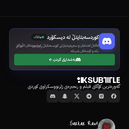
کوردسەبتایتڵ لە دیسکۆرد
چالاک
لەگەڵ ئەندامان و سەرپەرشتیارانی کوردسەبتایتڵ ڕاوبۆچوونەکان ئاڵووگۆڕ
بکە و کێشەکان باسبکە.
بەشداری کردن
گەورەترین کۆگای فیلم و زنجیرەی ژێرنووسکراوی کوردی