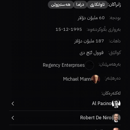
ژانراکان:
تاوانکاری
دراما
هەستبزوێن
بودجە:
60 ملیۆن دۆلار
بەرواری بڵاوکردنەوە:
1995-12-15
داهات:
187 ملیۆن دۆلار
کوالێتی:
فوول ئێچ دی
بەرهەمهێنان:
Regency Enterprises
دەرهێنەر
:
Michael Mann
ئەکتەرەکان:
Al Pacino
Robert De Niro