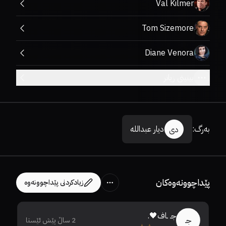
Val Kilmer
Tom Sizemore
Diane Venora
بینینی زیاتر
بەرگ
:
دیار عبداللە
دی
پێداچوونەوەکان
زیادکردنی پێداچوونەوە
جـ ـاف🖤.
جـ
2 ساڵ پێش ئێستا