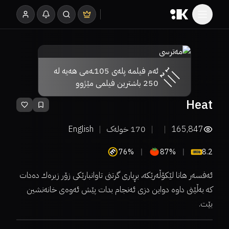
ئەم فیلمە پلەی 105ـەمی هەیە لە
250 باشترین فیلمی مێژوو
Heat
165,847
170
خولەک
English
76%
87%
8.2
ئەفسەر هانا لێكۆڵەرێكە، بڕیاری گرتنی تاوانبارێكی زۆر زیرەك دەدات
كە بەڵێنی داوە دواین دزی ئەنجام بدات پێش ئەوەی خانەنشین
بێت.