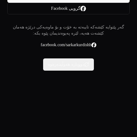
گروپی Facebook
گەر پێتوایە کێشەکە تایبەتە بە خۆت و بۆ ماوەیەکی درێژە هەمان
کێشەت هەیە، لێرە پەیوەندیمان پێوە بکە:
facebook.com/sarkarkurdishh
دووبارە هەوڵبدەرەوە