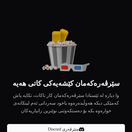
سێرڤەرەکەمان کێشەیەکی کاتی هەیە
وا دیارە لە ئێستادا سێرڤەرەکەمان کار ناکات، تکایە پاش
کەمێکی دیکە هەوڵبدەرەوە یاخود سەردانی ئەم لینکانەی
خوارەوە بکە بۆ دەستکەوتنی نوێترین زانیاریەکان
سێرڤەری Discord