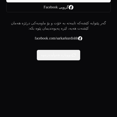
گروپی Facebook
گەر پێتوایە کێشەکە تایبەتە بە خۆت و بۆ ماوەیەکی درێژە هەمان
کێشەت هەیە، لێرە پەیوەندیمان پێوە بکە:
facebook.com/sarkarkurdishh
دووبارە هەوڵبدەرەوە