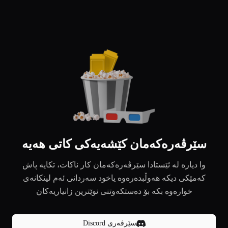
سێرڤەرەکەمان کێشەیەکی کاتی هەیە
وا دیارە لە ئێستادا سێرڤەرەکەمان کار ناکات، تکایە پاش
کەمێکی دیکە هەوڵبدەرەوە یاخود سەردانی ئەم لینکانەی
خوارەوە بکە بۆ دەستکەوتنی نوێترین زانیاریەکان
سێرڤەری Discord