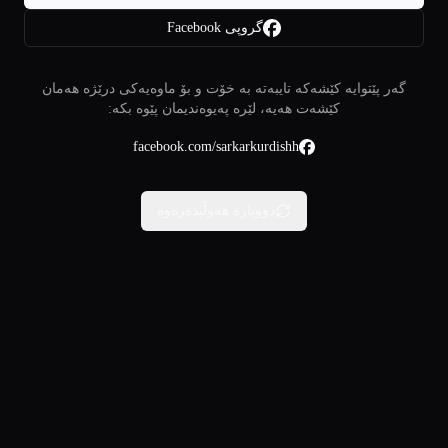
گروپی Facebook
گەر پێتوایە کێشەکە تایبەتە بە خۆت و بۆ ماوەیەکی درێژە هەمان
کێشەت هەیە، لێرە پەیوەندیمان پێوە بکە:
facebook.com/sarkarkurdishh
دووبارە هەوڵبدەرەوە