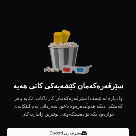
سێرڤەرەکەمان کێشەیەکی کاتی هەیە
وا دیارە لە ئێستادا سێرڤەرەکەمان کار ناکات، تکایە پاش
کەمێکی دیکە هەوڵبدەرەوە یاخود سەردانی ئەم لینکانەی
خوارەوە بکە بۆ دەستکەوتنی نوێترین زانیاریەکان
سێرڤەری Discord