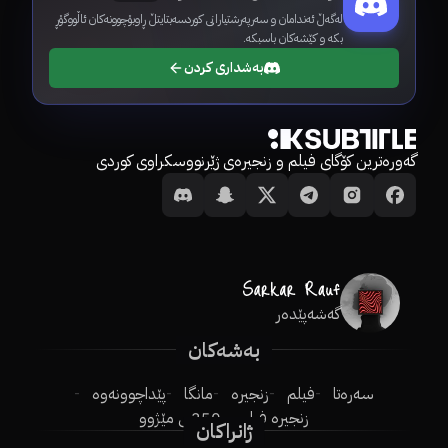
لەگەڵ ئەندامان و سەرپەرشتیارانی کوردسەبتایتڵ ڕاوبۆچوونەکان ئاڵووگۆڕ
بکە و کێشەکان باسبکە.
بەشداری کردن
گەورەترین کۆگای فیلم و زنجیرەی ژێرنووسکراوی کوردی
گەشەپێدەر
بەشەکان
سەرەتا
فیلم
زنجیرە
مانگا
پێداچوونەوە
زنجیرە فیلم
250ـی مێژوو
ژانراکان