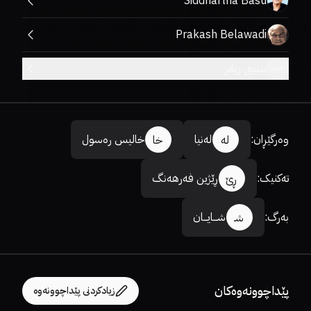
Siddhartha Basu
Prakash Belawadi
بینینی زیاتر
وەرگێڕان
:
لەنیا
خالیس رەسول
لە
خا
تەکنیک
:
ڕێژین فەرهەنگ
ڕێ
بەرگ
:
شـــایـــان
شـ
پێداچوونەوەکان
زیادکردنی پێداچوونەوە