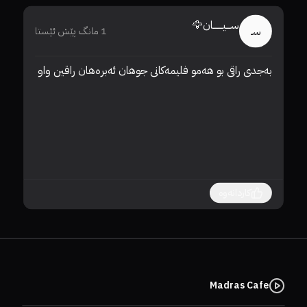
ســـیـــــــان🦅
سـ
1 مانگ پێش ئێستا
بەجدی راقی بو هەمو فلیمەکانی جوهان ئەبرەهان راقین واو
کاردانەوە
Madras Cafe