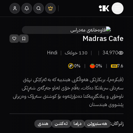
Madras Cafe
34,970
130
خولەک
Hindi
0%
0%
7.6
(ڤیکرەم)، بریکارێکی هەواڵگریی هیندییە کە بە ئەرکێکی نهێنی
سەردانی سریلانکا دەکات، بەڵام خۆی لەناو جەرگەی شەڕێکی
ناوخۆیی و پیلانگێڕییەکدا دەدۆزێتەوە بۆ کوشتنی سەرۆک وەزیرانی
پێشووی هیندستان
ژانراکان:
هەستبزوێن
دراما
ئەكشن
هندی