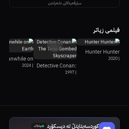
سێرڤەرەکانی دابەزاندن
61%
94%
6.4
فیلمی زیاتر
0%
82%
5.8
0%
0%
7.4
Hunter Hunter
Meanwhile on
2020
|
Detective Conan:
2024
|
Earth
1997
|
The Time
Bombed
Skyscraper
کوردسەبتایتڵ لە دیسکۆرد
چالاک