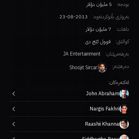
بودجە:
5 ملیۆن دۆلار
بەرواری بڵاوکردنەوە:
2013-08-23
داهات:
7 ملیۆن دۆلار
کوالێتی:
فوول ئێچ دی
بەرهەمهێنان:
JA Entertainment
دەرهێنەر
:
Shoojit Sircar
ئەکتەرەکان:
John Abraham
Nargis Fakhri
Raashii Khanna