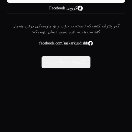
گروپی Facebook
گەر پێتوایە کێشەکە تایبەتە بە خۆت و بۆ ماوەیەکی درێژە هەمان
کێشەت هەیە، لێرە پەیوەندیمان پێوە بکە:
facebook.com/sarkarkurdishh
دووبارە هەوڵبدەرەوە