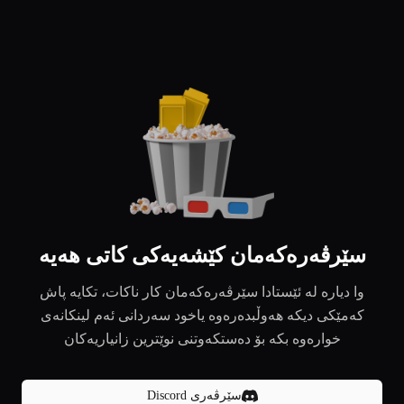
سێرڤەرەکەمان کێشەیەکی کاتی هەیە
وا دیارە لە ئێستادا سێرڤەرەکەمان کار ناکات، تکایە پاش
کەمێکی دیکە هەوڵبدەرەوە یاخود سەردانی ئەم لینکانەی
خوارەوە بکە بۆ دەستکەوتنی نوێترین زانیاریەکان
سێرڤەری Discord