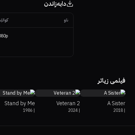
دابەزاندن
ناو
کوالێت
080p
75%
91%
8.1
100%
6.6
7.5
فیلمی زیاتر
Stand by Me
Veteran 2
A Sister
1986
|
2024
|
2018
|