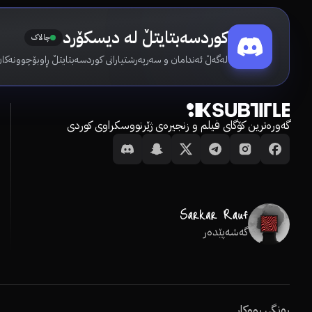
کوردسەبتایتڵ لە دیسکۆرد
چالاک
لەگەڵ ئەندامان و سەرپەرشتیارانی کوردسەبتایتڵ ڕاوبۆچوونەکان
گەورەترین کۆگای فیلم و زنجیرەی ژێرنووسکراوی کوردی
گەشەپێدەر
ڕەنگی ڕووکار