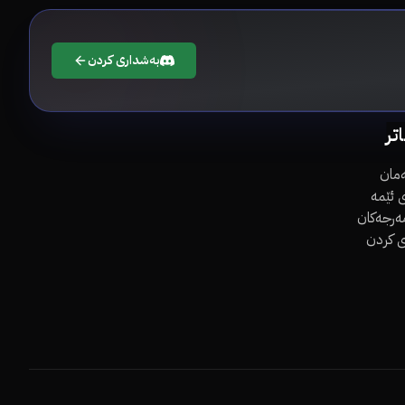
بەشداری کردن
اتر
مان
 ئێمە
مەرجەکان
ی کردن