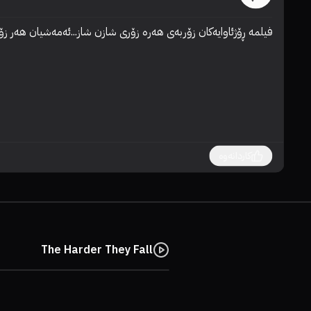
فیلمە ڕۆژئاوایەکان زۆربەی هەرە زۆری شازن شاز...ئەمەشیان هەر ز
کاردانەوە
The Harder They Fall