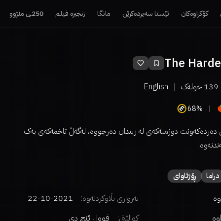
کۆکراوەکان
ئێستا سەیردەکرێن
مانگا
زنجیرە فیلم
250ـی مێژوو
The Harde
139
خولەک
English
68%
دەردەکەوێت دوژمنەکەی لە زیندان دەرچووە، لەگەڵ تاخمەکەی یەک
ندنەوە.
دراما
ڕۆژئاوای
وە
بەرواری بڵاوکردنەوە:
2021-10-22
اوە
کوالێتی:
فوول ئێچ دی