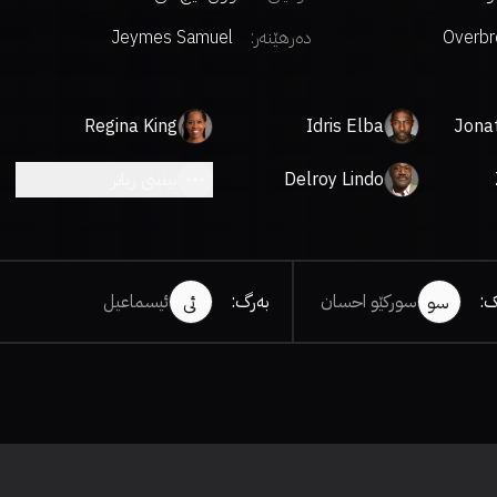
Overbr
دەرهێنەر
:
Jeymes Samuel
Entertain
Regina King
Idris Elba
Jona
Delroy Lindo
بینینی زیاتر
ک
:
سورکێو احسان
بەرگ
:
ئیسماعیل
سو
ئی