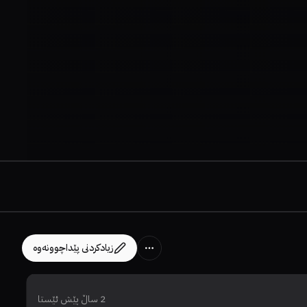
زیادکردنی پێداچوونەوە
2 ساڵ پێش ئێستا