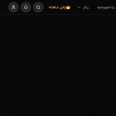
پێداچوونەوە
زیاتر
پلانی شاهانە