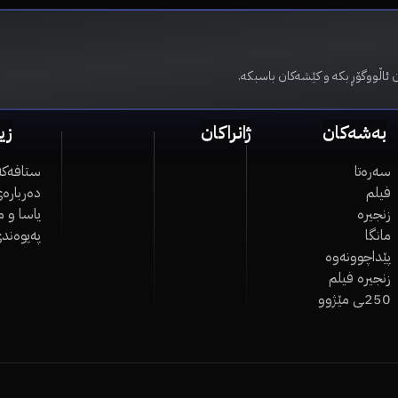
 ئاڵووگۆڕ بکە و کێشەکان باسبکە.
بەشەکان
ژانراکان
زی
سەرەتا
ستافەکە
فیلم
دەربارەی
زنجیرە
یاسا و 
مانگا
پەیوەند
پێداچوونەوە
زنجیرە فیلم
250ـی مێژوو