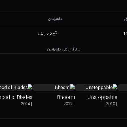
ی
دابەزاندن
دابەزاندن
1
سێرڤەرەکانی دابەزاندن
0%
0%
6.6
0%
44%
5.3
69%
86%
6.8
hood of Blades
Bhoomi
Unstoppable
2014
|
2017
|
2010
|