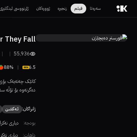
سەرەتا
فیلم
زنجیرە
ژوورەکان
ژێرنووسی ئینگلیزی
r They Fall
55,936
88%
6.5
کاتێک چەتەیەک بۆی 
دەگرنەوە بۆ تۆڵە سە
ژانراکان:
ئەكشن
بودجە:
دیاری نەکرا
داهات:
دیاری نەکر