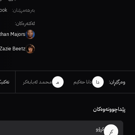
بەرهەمهێنان:
ook
ment
ئەکتەرەکان:
than Majors
Zazie Beetz
وەرگێڕان
:
دانا حەکیم
مـحـمـد ئەبـابـەکـر
تەکنی
دا
مـ
پێداچوونەوەکان
کڕۆو
کڕ