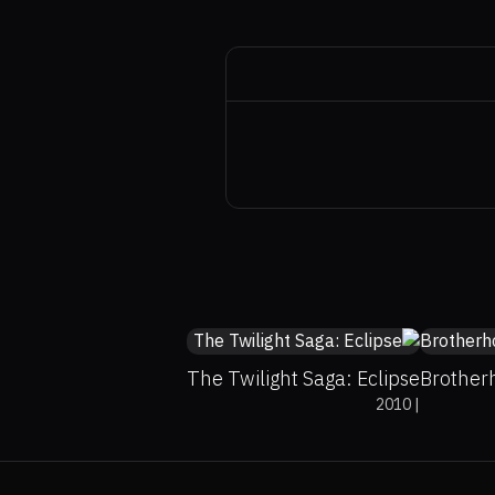
58%
48%
5
The Twilight Saga: Eclipse
Brother
2010
|