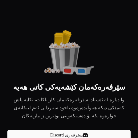
سێرڤەرەکەمان کێشەیەکی کاتی هەیە
وا دیارە لە ئێستادا سێرڤەرەکەمان کار ناکات، تکایە پاش
کەمێکی دیکە هەوڵبدەرەوە یاخود سەردانی ئەم لینکانەی
خوارەوە بکە بۆ دەستکەوتنی نوێترین زانیاریەکان
سێرڤەری Discord