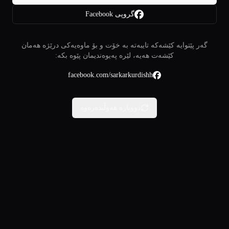
گروپی Facebook
گەر پێتوایە کێشەکە تایبەتە بە خۆت و بۆ ماوەیەکی درێژە هەمان
کێشەت هەیە، لێرە پەیوەندیمان پێوە بکە:
facebook.com/sarkarkurdishh
دووبارە هەوڵبدەرەوە