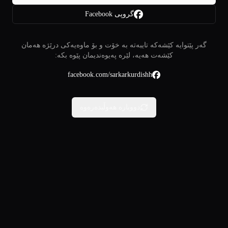
گروپی Facebook
گەر پێتوایە کێشەکە تایبەتە بە خۆت و بۆ ماوەیەکی درێژە هەمان
کێشەت هەیە، لێرە پەیوەندیمان پێوە بکە:
facebook.com/sarkarkurdishh
دووبارە هەوڵبدەرەوە