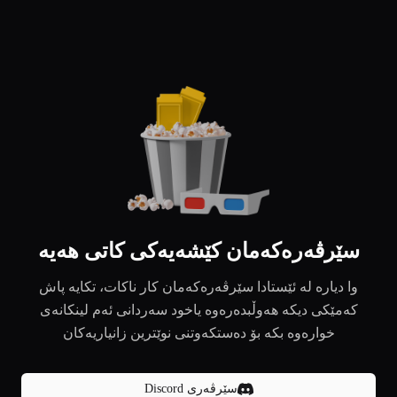
سێرڤەرەکەمان کێشەیەکی کاتی هەیە
وا دیارە لە ئێستادا سێرڤەرەکەمان کار ناکات، تکایە پاش
کەمێکی دیکە هەوڵبدەرەوە یاخود سەردانی ئەم لینکانەی
خوارەوە بکە بۆ دەستکەوتنی نوێترین زانیاریەکان
سێرڤەری Discord