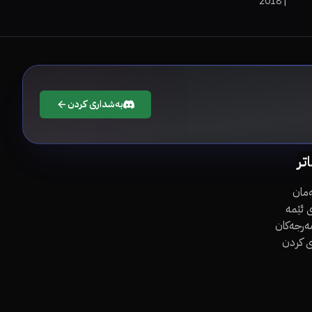
2018
|
بەشداری کردن
اتر
مان
 ئێمە
مەرجەکان
ی کردن