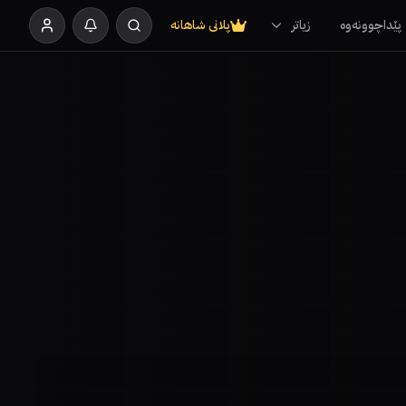
پێداچوونەوە
زیاتر
پلانی شاهانە