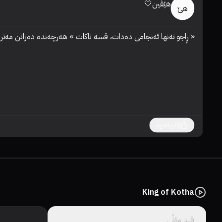
ھێڤین🤍
ھێ
« ڕاجو تە‌نھا ئە‌نجامی دە‌دات، قسە‌ ناكات » ھە‌رچە‌ندە‌ دە‌زانن مە‌ترسیدارە‌ ڕووبە‌ڕوی ببنە‌وە‌ بە‌ڵام ھە‌ر ڕووبە‌ڕوی دە‌بنە‌وە‌، فیلمێكی زۆر بە‌ چێژ بوو، دە‌ستان ساغ
کاردانەوە
King of Kotha
ڤید مۆڵى