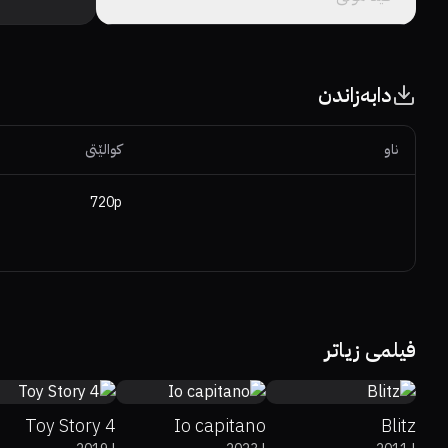
دابەزاندن
ناو
کوالێتی
720p
84%
97%
7.8
7.6
48%
6.2
فیلمی زیاتر
Toy Story 4
Io capitano
Blitz