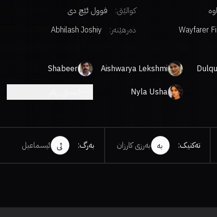
اوە
کوالێتی:
فوول ئێچ دی
Wayfarer F
دەرهێنەر
:
Abhilash Joshiy
Shabeer
Aishwarya Lekshmi
Dulqu
Kallarakkal
Nyla Usha
بینینی زیاتر
تەکنیک
:
بەرزی کارزان
بەرگ
:
ئیسماعیل
بە
ئی