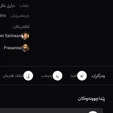
داهات:
دیاری نەکر
بەرهەمهێنان:
ilms
ئەکتەرەکان:
er Salmaan
Prasanna
وەرگێڕان
:
لەنیا
زەینەب
ئیلاف فەرمان
لە
زە
ئی
پێداچوونەوەکان