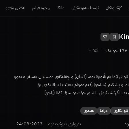
کۆکراوەکان
ئێستا سەیردەکرێن
مانگا
زنجیرە فیلم
250ـی مێژوو
Kin
176
خولەک
Hindi
تاوانی تێدا بەربڵاوبۆتەوە، (کەنان) و چەتەکەی دەستیان بەسەر هەموو
اندا و پشکنەر (شاهول) بەردەوام دەبێت لە پلانەکەی بۆ
 بە بانگهێشتکردنی پاشای خۆشەویستی کۆتا (ڕاجو)
تاوانکاری
دراما
هندی
وە
بەرواری بڵاوکردنەوە:
2023-08-24