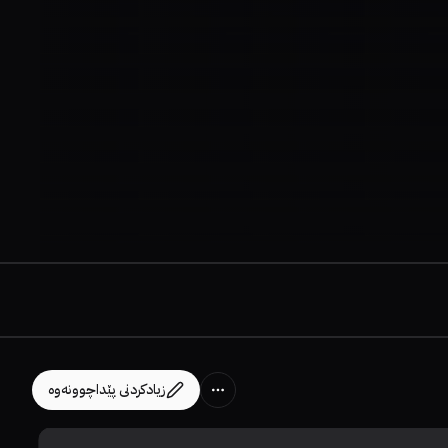
زیادکردنی پێداچوونەوە