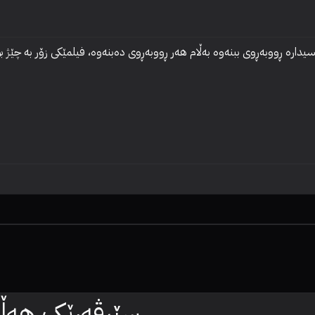
سێرڤەرێک هەڵبژ