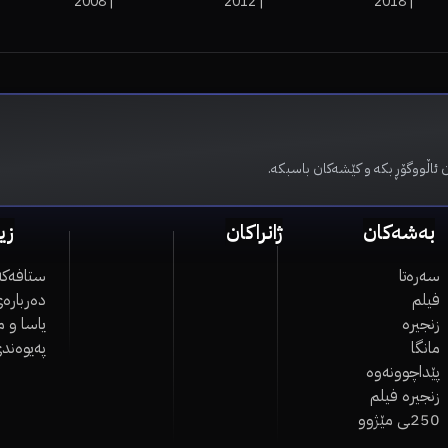
2008
|
2012
|
2018
|
 ئاڵووگۆڕ بکە و کێشەکان باسبکە.
بەشەکان
ژانراکان
زی
سەرەتا
ستافەکە
فیلم
دەربارەی
زنجیرە
یاسا و 
مانگا
پەیوەند
پێداچوونەوە
زنجیرە فیلم
250ـی مێژوو