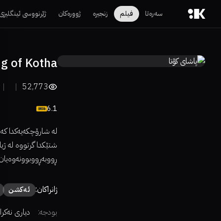
سەرەتا
فیلم
زنجیرە
ژوورەکان
ژێرنووسی ئینگلیزی
g of Kotha
52,773
6.1
لە شارۆچکەیەکدا کە 
شتێکدا گرتووە لە ژی
ڕووبەڕووبوونەوەیان
ژانراکان:
ئەكشن
بودجە:
دیاری نەکرا