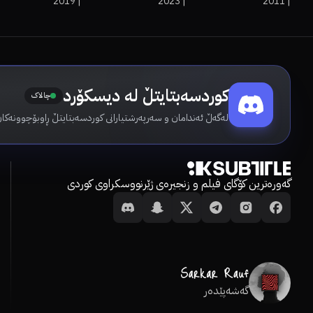
2019
|
2023
|
2011
|
کوردسەبتایتڵ لە دیسکۆرد
چالاک
لەگەڵ ئەندامان و سەرپەرشتیارانی کوردسەبتایتڵ ڕاوبۆچوونەکان
گەورەترین کۆگای فیلم و زنجیرەی ژێرنووسکراوی کوردی
گەشەپێدەر