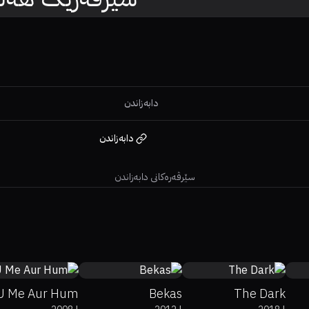
دابەزاندن
دابەزاندن
سێرڤەرەکانی دابەزاندن
60%
5.9
0%
0%
7.5
52%
88%
5.6
U Me Aur Hum
Bekas
The Dark