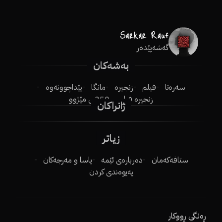
گەشەپێدەر
بەشەکان
سەرەتا
فیلم
زنجیرە
مانگا
پێداچوونەوە
زنجیرە فیلم
250ـی مێژوو
ژانراکان
زیاتر
ستافەکەمان
دەربارەی ئێمە
یاسا و مەرجەکان
پەیوەندی کردن
ڕەنگی ڕووکار