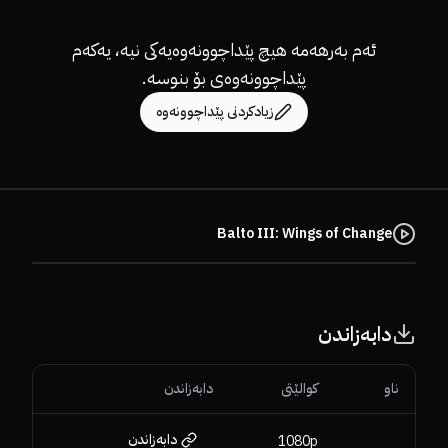
ئەم بەرهەمە هیچ پێداچوونەوەیەکی نیە، یەکەم
پێداچوونەوەی بۆ بنوسە.
زیادکردنی پێداچوونەوە
Balto III: Wings of Change
دابەزاندن
ناو
کوالێتی
دابەزاندن
دابەزاندن
1080p