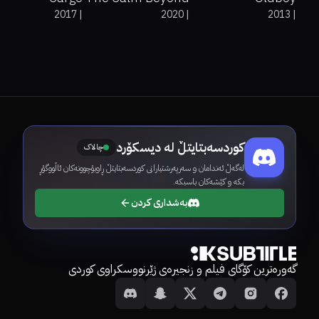
2017
|
2020
|
2013
|
کوردسەبتایتڵ لە دیسکۆرد
چالاک
لەگەڵ ئەندامان و سەرپەرشتیارانی کوردسەبتایتڵ ڕاوبۆچوونەکان ئاڵووگۆڕ
بکە و کێشەکان باسبکە.
بەشداری کردن
گەورەترین کۆگای فیلم و زنجیرەی ژێرنووسکراوی کوردی