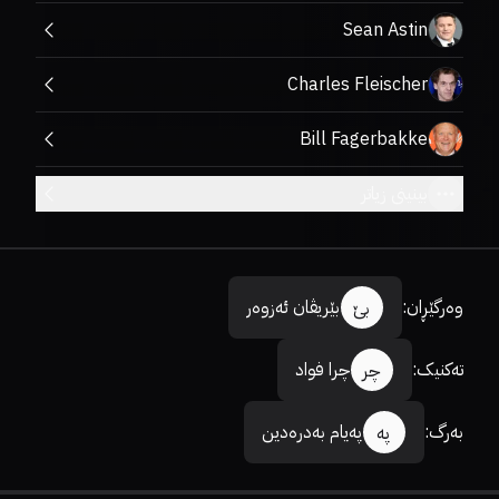
Sean Astin
Charles Fleischer
Bill Fagerbakke
بینینی زیاتر
وەرگێڕان
:
بێریڤان ئەزوەر
بێ
تەکنیک
:
چرا فواد
چر
بەرگ
:
پەیام بەدرەدین
پە