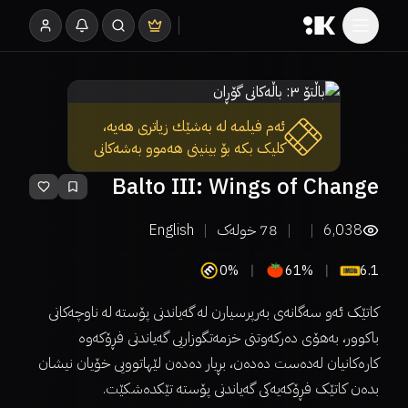
ئەم فیلمە لە بەشێك زیاتری هەیە،
کلیک بکە بۆ بینینی هەموو بەشەکانی
Balto III: Wings of Change
6,038
78
خولەک
English
0%
61%
6.1
​کاتێک ئەو سەگانەی بەرپرسیارن لە گەیاندنی پۆستە لە ناوچەکانی
باکوور، بەهۆی دەرکەوتنی خزمەتگوزاریی گەیاندنی فڕۆکەوە
کارەکانیان لەدەست دەدەن، بڕیار دەدەن لێهاتوویی خۆیان نیشان
بدەن کاتێک فڕۆکەیەکی گەیاندنی پۆستە تێکدەشکێت.