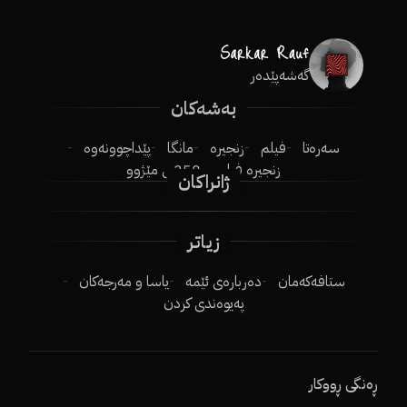
گەشەپێدەر
بەشەکان
سەرەتا
فیلم
زنجیرە
مانگا
پێداچوونەوە
زنجیرە فیلم
250ـی مێژوو
ژانراکان
زیاتر
ستافەکەمان
دەربارەی ئێمە
یاسا و مەرجەکان
پەیوەندی کردن
ڕەنگی ڕووکار