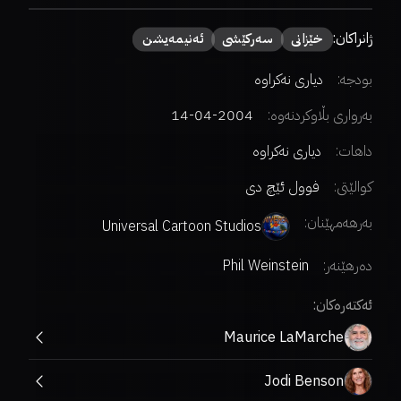
ژانراکان:
خێزانی
سەركێشی
ئەنیمەیشن
بودجە:
دیاری نەکراوە
بەرواری بڵاوکردنەوە:
2004-04-14
داهات:
دیاری نەکراوە
کوالێتی:
فوول ئێچ دی
بەرهەمهێنان:
Universal Cartoon Studios
دەرهێنەر
:
Phil Weinstein
ئەکتەرەکان:
Maurice LaMarche
Jodi Benson