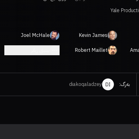
Yale Product
Joel McHale
Kevin James
Ama
Robert Maillet
بینینی زیاتر
بەرگ
:
diakoqaladzey
DI