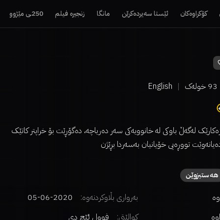
کۆکراوەکان
ئێستا سەیردەکرێن
مانگا
زنجیرە فیلم
250ـی مێژوو
93
خولەک
English
کارێک لەگەڵ باوکی لە خانوویەکی سەر دەریاچە، دەگۆڕێت بۆ خراپتر کاتێک
ەیانەوێت تووڕەیی خۆیانیان بەسەردا بڕێژن
هەستبزوێن
وە
بەرواری بڵاوکردنەوە:
2020-06-05
اوە
کوالێتی:
فوول ئێچ دی