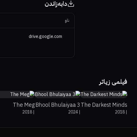
دابەزاندن
ناو
drive.google.com
46%
46%
5.7
0%
43%
5.1
39%
16%
5.7
فیلمی زیاتر
The Meg
Bhool Bhulaiyaa 3
The Darkest Minds
2018
|
2024
|
2018
|