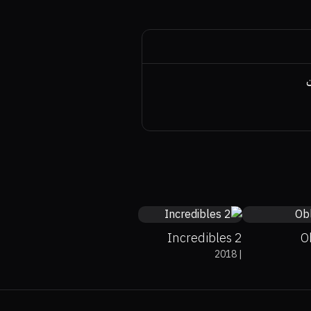
ن
80%
94%
7.6
54%
5
Incredibles 2
O
2018
|