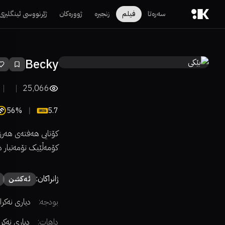
سەرەتا
فیلم
زنجیرە
ژوورەکان
ژێرنووسی ئینگلیزی
Becky
25,066
56%
5.7
کۆتایی هەفتەی هەرزە
کۆمەڵێیک تۆمەتبار د
ژانراکان:
ئەكشن
بودجە:
دیاری نەکرا
داهات:
دیاری نەکر