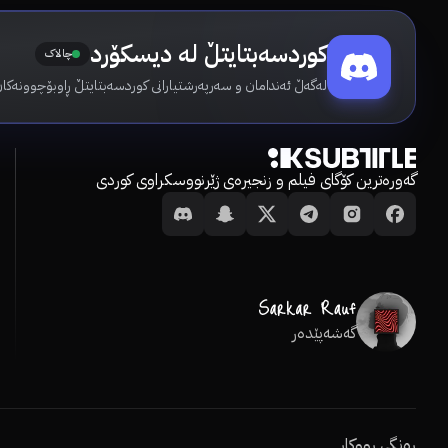
کوردسەبتایتڵ لە دیسکۆرد
چالاک
لەگەڵ ئەندامان و سەرپەرشتیارانی کوردسەبتایتڵ ڕاوبۆچوونەکان
گەورەترین کۆگای فیلم و زنجیرەی ژێرنووسکراوی کوردی
گەشەپێدەر
ڕەنگی ڕووکار