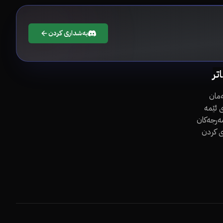
بەشداری کردن
اتر
مان
 ئێمە
مەرجەکان
ی کردن