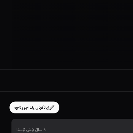
زیادکردنی پێداچوونەوە
6 ساڵ پێش ئێستا