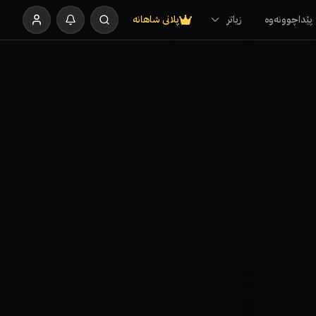
پێداچوونەوە
زیاتر
پلانی شاهانە