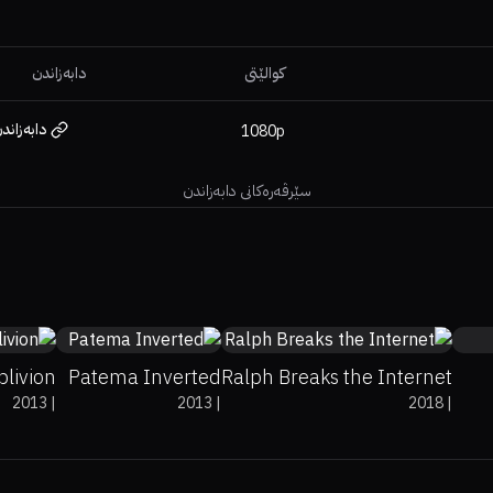
کوالێتی
دابەزاندن
دابەزاند
1080p
سێرڤەرەکانی دابەزاندن
3%
7
66%
73%
7.4
71%
88%
7
blivion
Patema Inverted
Ralph Breaks the Internet
2013
|
2013
|
2018
|