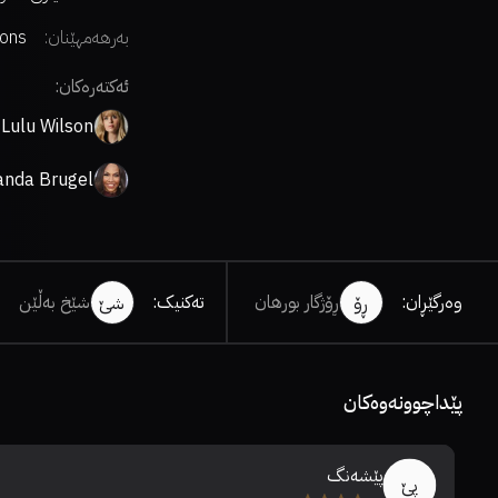
بەرهەمهێنان:
ions
ئەکتەرەکان:
Lulu Wilson
nda Brugel
وەرگێڕان
:
ڕۆژگار بورهان
تەکنیک
:
شێخ بەڵێن
ڕۆ
شێ
پێداچوونەوەکان
پێشەنگ
پێ