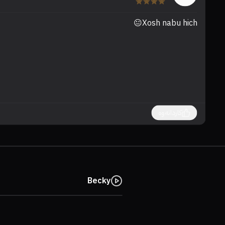
Xosh nabu hich😐
کاردانەوە
Becky