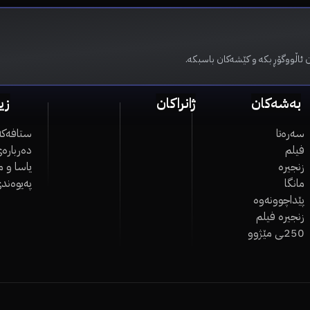
 ئاڵووگۆڕ بکە و کێشەکان باسبکە.
بەشەکان
ژانراکان
زی
سەرەتا
ستافەکە
فیلم
دەربارەی
زنجیرە
یاسا و 
مانگا
پەیوەند
پێداچوونەوە
زنجیرە فیلم
250ـی مێژوو