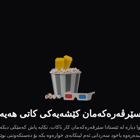
ێرڤەرەکەمان کێشەیەکی کاتی هەیە
ا دیارە لە ئێستادا سێرڤەرەکەمان کار ناکات، تکایە پاش کەمێکی دیکە
بدەرەوە یاخود سەردانی ئەم لینکانەی خوارەوە بکە بۆ دەستکەوتنی نوێ