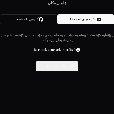
زانیاریەکان
سێرڤەری Discord
گروپی Facebook
 پێتوایە کێشەکە تایبەتە بە خۆت و بۆ ماوەیەکی درێژە هەمان کێشەت هەیە، لێ
پەیوەندیمان پێوە بکە:
facebook.com/sarkarkurdishh
دووبارە هەوڵبدەرەوە