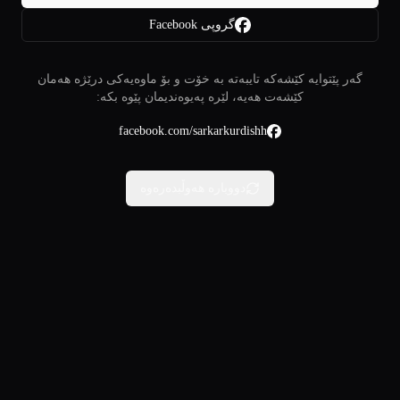
گروپی Facebook
گەر پێتوایە کێشەکە تایبەتە بە خۆت و بۆ ماوەیەکی درێژە هەمان
کێشەت هەیە، لێرە پەیوەندیمان پێوە بکە:
facebook.com/sarkarkurdishh
دووبارە هەوڵبدەرەوە