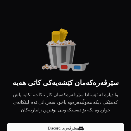
سێرڤەرەکەمان کێشەیەکی کاتی هەیە
وا دیارە لە ئێستادا سێرڤەرەکەمان کار ناکات، تکایە پاش
کەمێکی دیکە هەوڵبدەرەوە یاخود سەردانی ئەم لینکانەی
خوارەوە بکە بۆ دەستکەوتنی نوێترین زانیاریەکان
سێرڤەری Discord