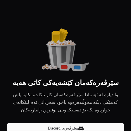
سێرڤەرەکەمان کێشەیەکی کاتی هەیە
وا دیارە لە ئێستادا سێرڤەرەکەمان کار ناکات، تکایە پاش
کەمێکی دیکە هەوڵبدەرەوە یاخود سەردانی ئەم لینکانەی
خوارەوە بکە بۆ دەستکەوتنی نوێترین زانیاریەکان
سێرڤەری Discord