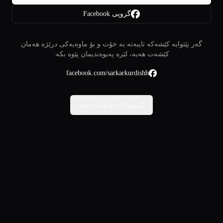
گروپی Facebook
گەر پێتوایە کێشەکە تایبەتە بە خۆت و بۆ ماوەیەکی درێژە هەمان
کێشەت هەیە، لێرە پەیوەندیمان پێوە بکە:
facebook.com/sarkarkurdishh
دووبارە هەوڵبدەرەوە