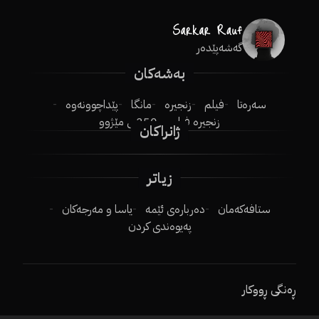
گەشەپێدەر
بەشەکان
سەرەتا
فیلم
زنجیرە
مانگا
پێداچوونەوە
زنجیرە فیلم
250ـی مێژوو
ژانراکان
زیاتر
ستافەکەمان
دەربارەی ئێمە
یاسا و مەرجەکان
پەیوەندی کردن
ڕەنگی ڕووکار