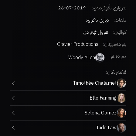
بەرواری بڵاوکردنەوە:
2019-07-26
داهات:
دیاری نەکراوە
کوالێتی:
فوول ئێچ دی
بەرهەمهێنان:
Gravier Productions
دەرهێنەر
:
Woody Allen
ئەکتەرەکان:
Timothée Chalamet
Elle Fanning
Selena Gomez
Jude Law