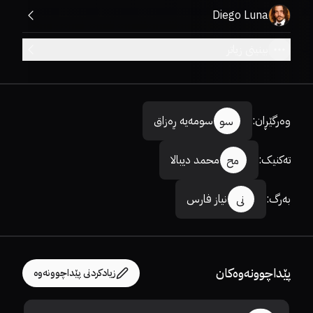
Diego Luna
بینینی زیاتر
وەرگێڕان
:
سومەیە ڕەزاق
سو
تەکنیک
:
محمد دیبالا
مح
بەرگ
:
نیاز فارس
نی
پێداچوونەوەکان
زیادکردنی پێداچوونەوە