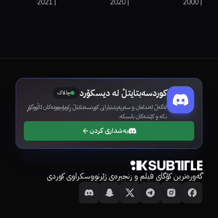
2021
|
2020
|
2000
|
کوردسەبتایتڵ لە دیسکۆرد
چالاک
لەگەڵ ئەندامان و سەرپەرشتیارانی کوردسەبتایتڵ ڕاوبۆچوونەکان ئاڵووگۆڕ
بکە و کێشەکان باسبکە.
بەشداری کردن
گەورەترین کۆگای فیلم و زنجیرەی ژێرنووسکراوی کوردی