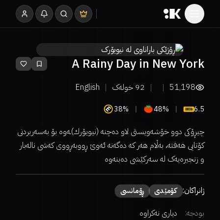
A Rainy Day in New York
51,198
92
خولەک
English
38%
48%
6.5
چیڕۆکی دوو خۆشەویستی لاو دەچنە (نیویۆرك)ـەوە بۆ بەسەربردنی
کۆتایی ھەفتە، بەڵام ھەر کە دەگەنە ئەوێ ڕووبەڕووی کەشی نالەبار
و زنجیرەیەک لە سەرکێشی دەبنەوە
ژانراکان:
كۆمێدی
ڕۆمانسی
بودجە:
دیاری نەکراوە