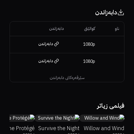
دابەزاندن
ناو
کوالێتی
دابەزاندن
دابەزاندن
1080p
دابەزاندن
1080p
سێرڤەرەکانی دابەزاندن
26%
4.7
7.8
فیلمی زیاتر
The Protégé
Survive the Night
Willow and Wind