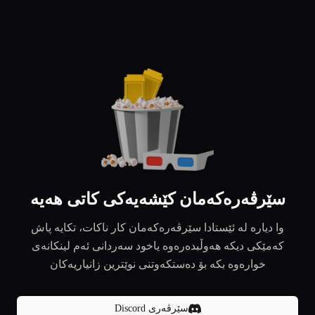
سێرڤەرەکەمان کێشەیەکی کاتی هەیە
وا دیارە لە ئێستادا سێرڤەرەکەمان کار ناکات، تکایە پاش
کەمێکی دیکە هەوڵبدەرەوە یاخود سەردانی ئەم لینکانەی
خوارەوە بکە بۆ دەستکەوتنی نوێترین زانیاریەکان
سێرڤەری Discord