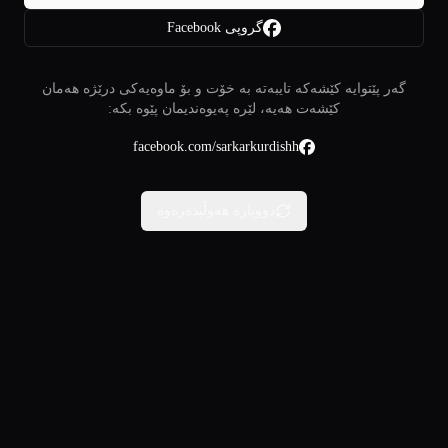
گروپی Facebook
گەر پێتوایە کێشەکە تایبەتە بە خۆت و بۆ ماوەیەکی درێژە هەمان
کێشەت هەیە، لێرە پەیوەندیمان پێوە بکە:
facebook.com/sarkarkurdishh
دووبارە هەوڵبدەرەوە