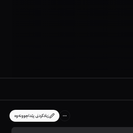
زیادکردنی پێداچوونەوە