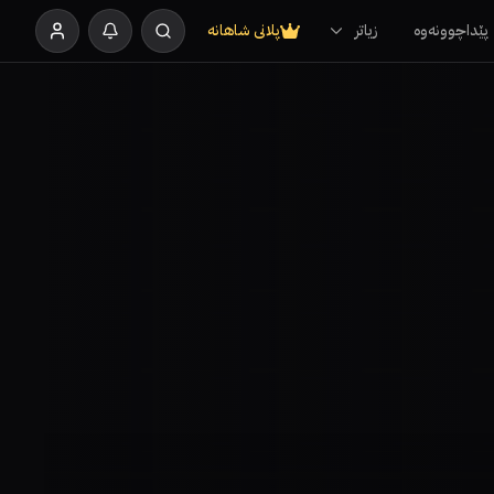
پێداچوونەوە
زیاتر
پلانی شاهانە