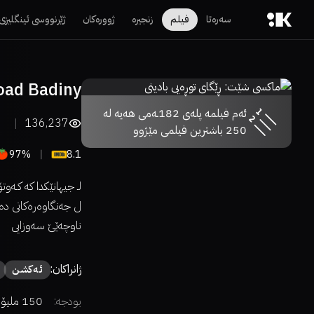
سەرەتا
فیلم
زنجیرە
ژوورەکان
ژێرنووسی ئینگلیزی
oad Badiny
ئەم فیلمە پلەی 182ـەمی هەیە لە
136,237
250 باشترین فیلمی مێژوو
97%
8.1
لـ جیهانێکدا کە کـە
ل جەنگاوەرەکانی دەس
ناوچەێێ سەوزایی
ژانراکان:
ئەكشن
بودجە:
150 ملیۆن دۆلار