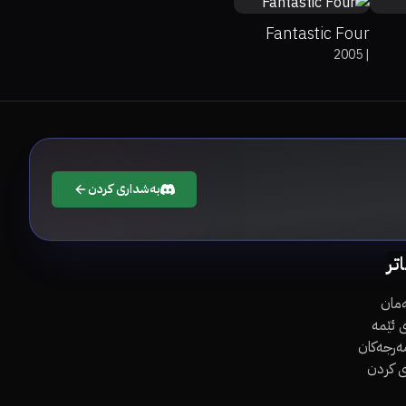
Fantastic Four
2005
|
بەشداری کردن
اتر
مان
 ئێمە
مەرجەکان
ی کردن