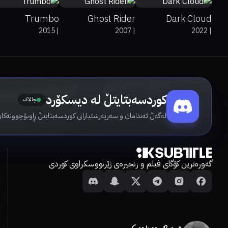
Trumbo
Ghost Rider
Dark Cloud
2015
|
2007
|
2022
|
کوردسەبتایتڵ لە دیسکۆرد
چالاک
لەگەڵ ئەندامان و سەرپەرشتیارانی کوردسەبتایتڵ ڕاوبۆچوونەکان
گەورەترین کۆگای فیلم و زنجیرەی ژێرنووسکراوی کوردی