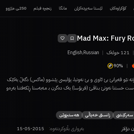
کۆکراوەکان
ئێستا سەیردەکرێن
مانگا
زنجیرە فیلم
250ـی مێژوو
Mad Max: Fury R
121
خولەک
English,Russian
90%
وتۆتە نێو قەیرانێ بێ ئاوی و بێ نەوتیا، پۆلیسی پێشوو (ماکس) دگەڵ یەکێک
ت خستنا نەوتێ بـناڤـێ (فریۆسا) یەک دەگرن بـ مـەبەستا ڕێکەفتنا بەرەو
سەركێشی
زانستی خەیاڵی
هەستبزوێن
بەرواری بڵاوکردنەوە:
2015-05-15