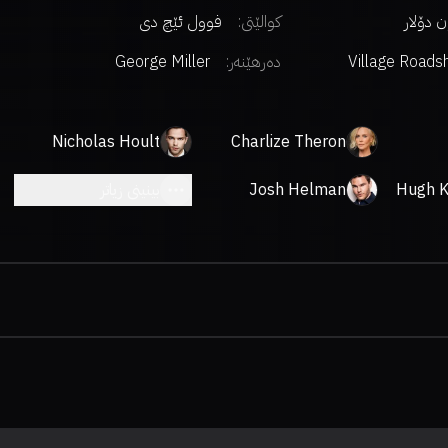
کوالێتی:
فوول ئێچ دی
Village Road
دەرهێنەر
:
George Miller
Pict
Nicholas Hoult
Charlize Theron
Hugh K
Josh Helman
بینینی زیاتر