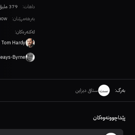
داهات:
379 ملیۆن دۆلار
بەرهەمهێنان:
show
ures
ئەکتەرەکان:
Tom Hardy
eays-Byrne
بەرگ
:
ستافی دیزاین
ست
پێداچوونەوەکان