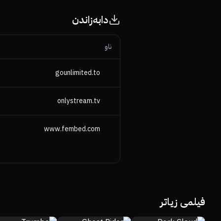
دابەزاندن
ناو
gounlimited.to
onlystream.tv
www.fembed.com
60%
74%
7.5
35%
26%
5.2
3.7
فیلمی زیاتر