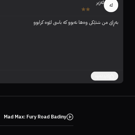
ئەژیر
ئە
بەڕای من شتێکی وەها نەبوو کە باسی لێوە کرابوو
کاردانەوە
Mad Max: Fury Road Badiny