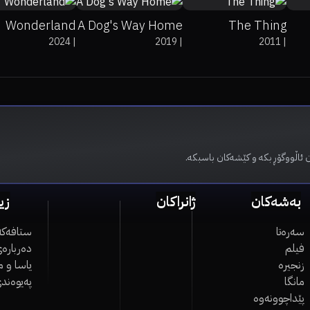
Wonderland
A Dog's Way Home
The Thing
2024
|
2019
|
2011
|
 ئاڵووگۆڕ بکە و کێشەکان باسبکە.
بەشەکان
ژانراکان
زی
سەرەتا
ستافەکە
فیلم
دەربارەی
زنجیرە
یاسا و 
مانگا
پەیوەند
پێداچوونەوە