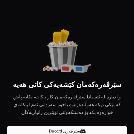
سێرڤەرەکەمان کێشەیەکی کاتی هەیە
وا دیارە لە ئێستادا سێرڤەرەکەمان کار ناکات، تکایە پاش
کەمێکی دیکە هەوڵبدەرەوە یاخود سەردانی ئەم لینکانەی
خوارەوە بکە بۆ دەستکەوتنی نوێترین زانیاریەکان
سێرڤەری Discord