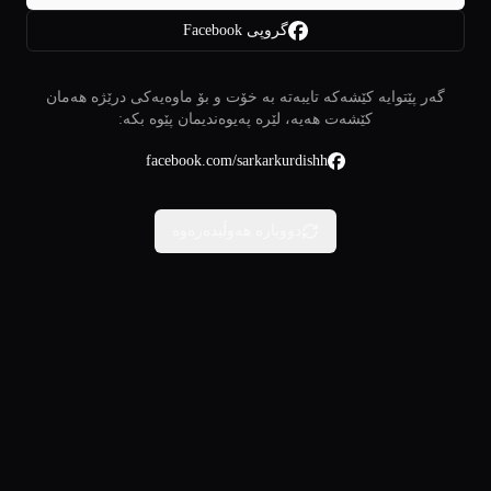
گروپی Facebook
گەر پێتوایە کێشەکە تایبەتە بە خۆت و بۆ ماوەیەکی درێژە هەمان
کێشەت هەیە، لێرە پەیوەندیمان پێوە بکە:
facebook.com/sarkarkurdishh
دووبارە هەوڵبدەرەوە