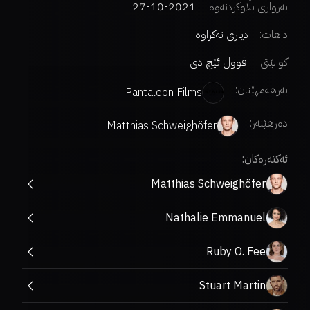
بەرواری بڵاوکردنەوە:
2021-10-27
داهات:
دیاری نەکراوە
کوالێتی:
فوول ئێچ دی
بەرهەمهێنان:
Pantaleon Films
دەرهێنەر
:
Matthias Schweighöfer
ئەکتەرەکان:
Matthias Schweighöfer
Nathalie Emmanuel
Ruby O. Fee
Stuart Martin