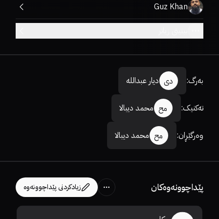
Guz Khan
بینینی زیاتر
بەرگ
:
دیار عبداللە
دی
تەکنیک
:
محمد دیبالا
مح
وەرگێڕان
:
محمد دیبالا
مح
پێداچوونەوەکان
زیادکردنی پێداچوونەوە