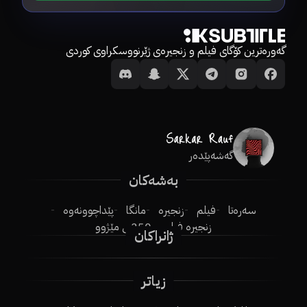
گەورەترین کۆگای فیلم و زنجیرەی ژێرنووسکراوی کوردی
گەشەپێدەر
بەشەکان
سەرەتا
فیلم
زنجیرە
مانگا
پێداچوونەوە
زنجیرە فیلم
250ـی مێژوو
ژانراکان
زیاتر