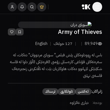
Army of Thieves
89,949
127
خولەک
English
باس له ڕووداوەکانی پێش فیلمی" سوپای مردووان" دەکات، له
سەرەتەکانی قۆناغی کارەساتی زۆمبی ئافرەتێکی ئاڵۆز داوا له قاسە
شکێنێکی لێهاتوو دەکات هاوکاریان بێت لە تاڵانکردنی زنجیرەیەک
قاسەی نهێنی
ژانراکان:
ئەكشن
تاوانکاری
ترسناك
بودجە:
دیاری نەکراوە