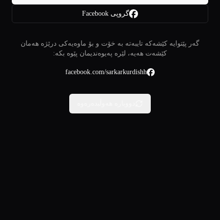
گروپی Facebook
گەر پێتوایە کێشەکە تایبەتە بە خۆت و بۆ ماوەیەکی درێژە هەمان
کێشەت هەیە، لێرە پەیوەندیمان پێوە بکە:
facebook.com/sarkarkurdishh
دووبارە هەوڵبدەرەوە