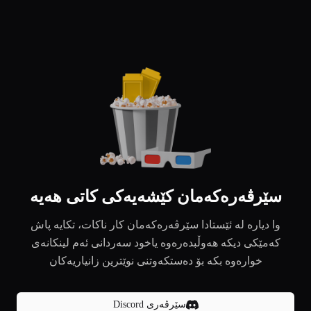
سێرڤەرەکەمان کێشەیەکی کاتی هەیە
وا دیارە لە ئێستادا سێرڤەرەکەمان کار ناکات، تکایە پاش
کەمێکی دیکە هەوڵبدەرەوە یاخود سەردانی ئەم لینکانەی
خوارەوە بکە بۆ دەستکەوتنی نوێترین زانیاریەکان
سێرڤەری Discord