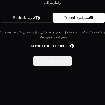
زانیاریەکان
سێرڤەری Discord
گروپی Facebook
 پێتوایە کێشەکە تایبەتە بە خۆت و بۆ ماوەیەکی درێژە هەمان کێشەت هەیە، لێ
پەیوەندیمان پێوە بکە:
facebook.com/sarkarkurdishh
دووبارە هەوڵبدەرەوە