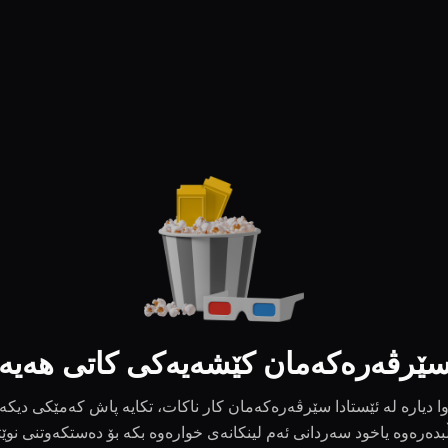
ێرڤەرەکەمان کێشەیەکی کاتی هەیە
ا دیارە لە ئێستادا سێرڤەرەکەمان کار ناکات، تکایە پاش کەمێکی دیکە
بدەرەوە یاخود سەردانی ئەم لینکانەی خوارەوە بکە بۆ دەستکەوتنی نوێ