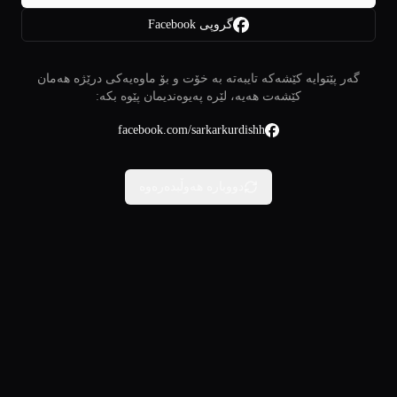
گروپی Facebook
گەر پێتوایە کێشەکە تایبەتە بە خۆت و بۆ ماوەیەکی درێژە هەمان
کێشەت هەیە، لێرە پەیوەندیمان پێوە بکە:
facebook.com/sarkarkurdishh
دووبارە هەوڵبدەرەوە