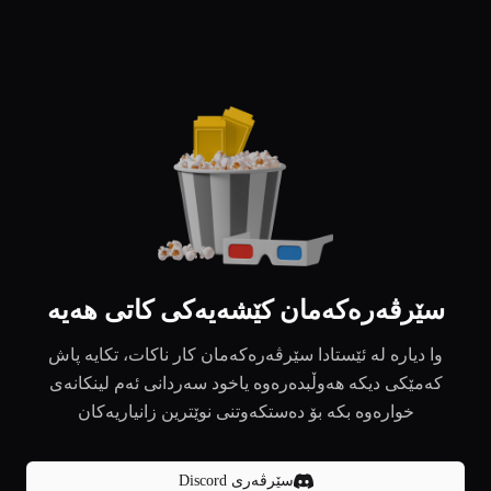
سێرڤەرەکەمان کێشەیەکی کاتی هەیە
وا دیارە لە ئێستادا سێرڤەرەکەمان کار ناکات، تکایە پاش
کەمێکی دیکە هەوڵبدەرەوە یاخود سەردانی ئەم لینکانەی
خوارەوە بکە بۆ دەستکەوتنی نوێترین زانیاریەکان
سێرڤەری Discord