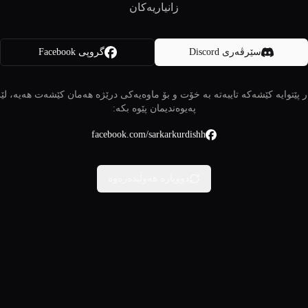
زانیاریەکان
سێرڤەری Discord
گروپی Facebook
 پێتوایە کێشەکە تایبەتە بە خۆت و بۆ ماوەیەکی درێژە هەمان کێشەت هەیە، لێ
پەیوەندیمان پێوە بکە:
facebook.com/sarkarkurdishh
دووبارە هەوڵبدەرەوە