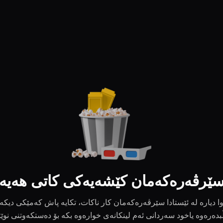
ێرڤەرەکەمان کێشەیەکی کاتی هەیە
ا دیارە لە ئێستادا سێرڤەرەکەمان کار ناکات، تکایە پاش کەمێکی دیکە
بدەرەوە یاخود سەردانی ئەم لینکانەی خوارەوە بکە بۆ دەستکەوتنی نوێ