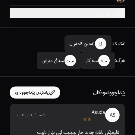
بینینی زیاتر
تەکنیک
:
ئەمین کامەران
ئە
بەرگ
:
سەرکار
ستافی دیزاین
سە
ست
پێداچوونەوەکان
زیادکردنی پێداچوونەوە
Asuda
AS
5 ساڵ پێش ئێستا
فلیمێکی نایابە چەند جار بیبینیت لێی بێزار نابیت
یا