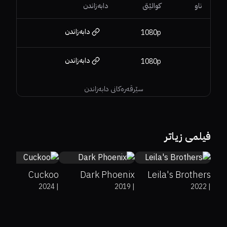
ناو
کوالێتی
دابەزاندن
دابەزاندن
1080p
دابەزاندن
1080p
سێرڤەرەکانی دابەزاندن
79%
5.8
43%
23%
5.8
87%
0%
7.5
فیلمی زیاتر
Cuckoo
Dark Phoenix
Leila's Brothers
2024
|
2019
|
2022
|