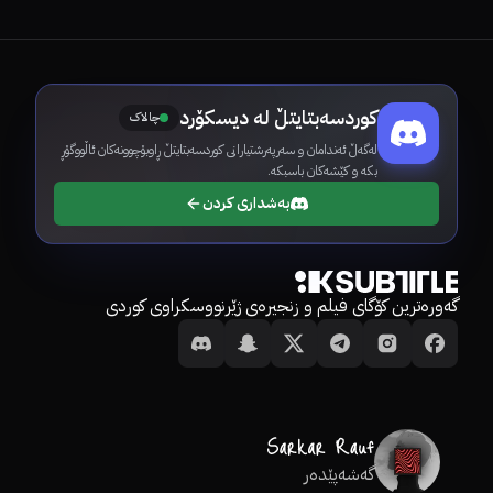
کوردسەبتایتڵ لە دیسکۆرد
چالاک
لەگەڵ ئەندامان و سەرپەرشتیارانی کوردسەبتایتڵ ڕاوبۆچوونەکان ئاڵووگۆڕ
بکە و کێشەکان باسبکە.
بەشداری کردن
گەورەترین کۆگای فیلم و زنجیرەی ژێرنووسکراوی کوردی
گەشەپێدەر