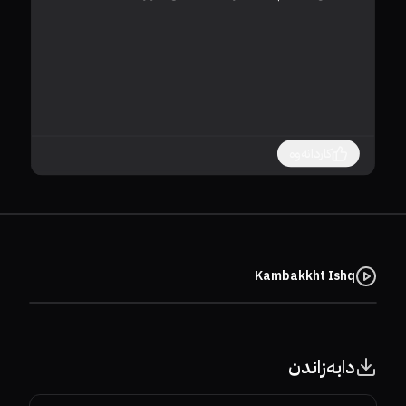
کاردانەوە
Kambakkht Ishq
دابەزاندن