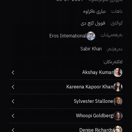
داهات:
دیاری نەکراوە
کوالێتی:
فوول ئێچ دی
بەرهەمهێنان:
Eros International
دەرهێنەر
:
Sabir Khan
ئەکتەرەکان:
Akshay Kumar
Kareena Kapoor Khan
Sylvester Stallone
Whoopi Goldberg
Denise Richards