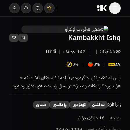
Kambakkht Ishq
58,866
142
خولەک
Hindi
0%
0%
3.9
باس لە ئەکتەرێکی جێگرەوەی فیلمە ئاکشنەکان ئەکات کە لە
هۆڵییوود کاردەکات وە خۆشەویستی ڕاستەقینەی نەدۆزیوەتەوە
ژانراکان:
ئەكشن
كۆمێدی
ڕۆمانسی
هندی
بودجە:
16 ملیۆن دۆلار
بەرواری بڵاوکردنەوە:
2009-07-03