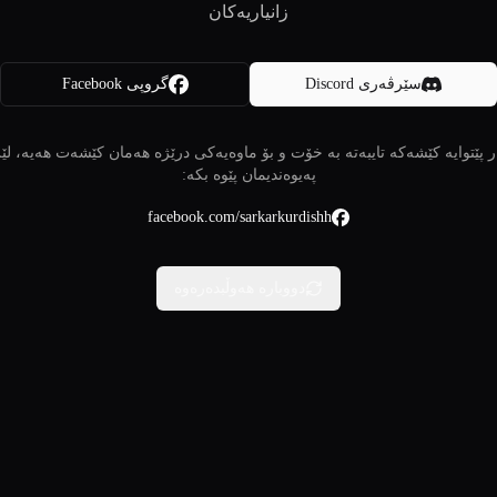
زانیاریەکان
سێرڤەری Discord
گروپی Facebook
 پێتوایە کێشەکە تایبەتە بە خۆت و بۆ ماوەیەکی درێژە هەمان کێشەت هەیە، لێ
پەیوەندیمان پێوە بکە:
facebook.com/sarkarkurdishh
دووبارە هەوڵبدەرەوە