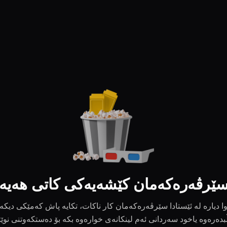
ێرڤەرەکەمان کێشەیەکی کاتی هەیە
ا دیارە لە ئێستادا سێرڤەرەکەمان کار ناکات، تکایە پاش کەمێکی دیکە
بدەرەوە یاخود سەردانی ئەم لینکانەی خوارەوە بکە بۆ دەستکەوتنی نوێ