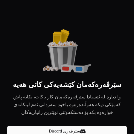
سێرڤەرەکەمان کێشەیەکی کاتی هەیە
وا دیارە لە ئێستادا سێرڤەرەکەمان کار ناکات، تکایە پاش
کەمێکی دیکە هەوڵبدەرەوە یاخود سەردانی ئەم لینکانەی
خوارەوە بکە بۆ دەستکەوتنی نوێترین زانیاریەکان
سێرڤەری Discord