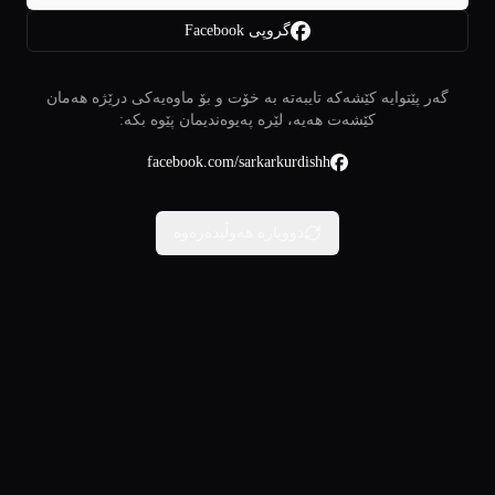
گروپی Facebook
گەر پێتوایە کێشەکە تایبەتە بە خۆت و بۆ ماوەیەکی درێژە هەمان
کێشەت هەیە، لێرە پەیوەندیمان پێوە بکە:
facebook.com/sarkarkurdishh
دووبارە هەوڵبدەرەوە