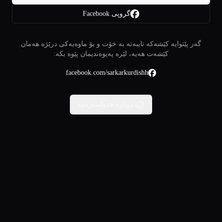
گروپی Facebook
گەر پێتوایە کێشەکە تایبەتە بە خۆت و بۆ ماوەیەکی درێژە هەمان
کێشەت هەیە، لێرە پەیوەندیمان پێوە بکە:
facebook.com/sarkarkurdishh
دووبارە هەوڵبدەرەوە