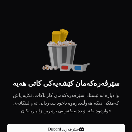
سێرڤەرەکەمان کێشەیەکی کاتی هەیە
وا دیارە لە ئێستادا سێرڤەرەکەمان کار ناکات، تکایە پاش
کەمێکی دیکە هەوڵبدەرەوە یاخود سەردانی ئەم لینکانەی
خوارەوە بکە بۆ دەستکەوتنی نوێترین زانیاریەکان
سێرڤەری Discord