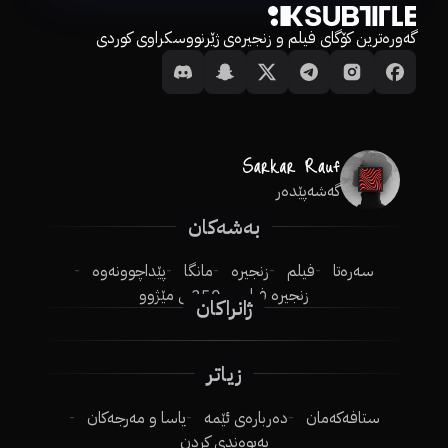
گەورەترین کۆگای فیلم و زنجیرەی ژێرنووسکراوی کوردی
گەشەپێدەر
بەشەکان
سەرەتا
فیلم
زنجیرە
مانگا
پێداچوونەوە
زنجیرە فیلم
250ـی مێژوو
ژانراکان
زیاتر
ستافەکەمان
دەربارەی ئێمە
یاسا و مەرجەکان
پەیوەندی کردن