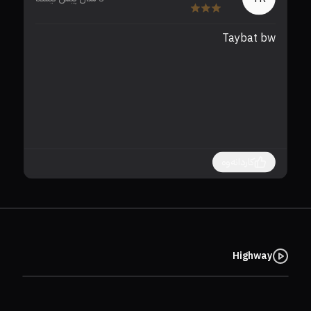
Taybat bw 
دەب
کاردانەوە
Highway