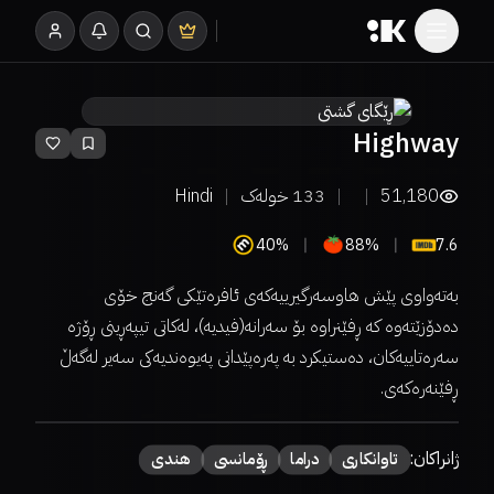
Highway
51,180
133
خولەک
Hindi
40%
88%
7.6
بەتەواوی پێش هاوسەرگیرییەکەی ئافرەتێکی گەنج خۆی
دەدۆزێتەوە کە ڕفێنراوە بۆ سەرانە(فیدیە)، لەکاتی تیپەڕینی ڕۆژە
سەرەتاییەکان، دەستیکرد بە پەرەپێدانی پەیوەندیەکی سەیر لەگەڵ
ڕفێنەرەکەی.
ژانراکان:
تاوانکاری
دراما
ڕۆمانسی
هندی