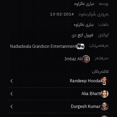
بودجە:
دیاری نەکراوە
بەرواری بڵاوکردنەوە:
2014-02-13
داهات:
دیاری نەکراوە
کوالێتی:
فوول ئێچ دی
بەرهەمهێنان:
Nadiadwala Grandson Entertainment
دەرهێنەر
:
Imtiaz Ali
ئەکتەرەکان:
Randeep Hooda
Alia Bhatt
Durgesh Kumar