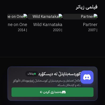
5.7
8.8
5.7
فیلمی زیاتر
One on One
Wild Karnataka
Partner
2014
|
2020
|
2007
|
کوردسەبتایتڵ لە دیسکۆرد
چالاک
لەگەڵ ئەندامان و سەرپەرشتیارانی کوردسەبتایتڵ ڕاوبۆچوونەکان ئاڵووگۆڕ
بکە و کێشەکان باسبکە.
بەشداری کردن