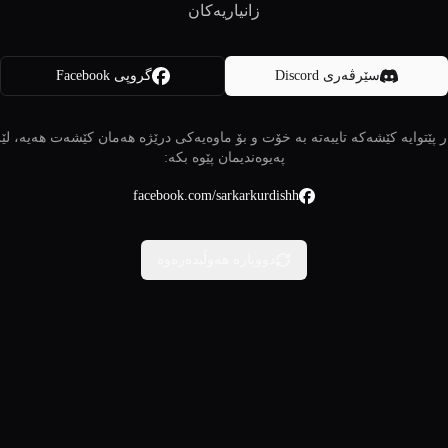
زانیاریەکان
سێرڤەری Discord
گروپی Facebook
 پێتوایە کێشەکە تایبەتە بە خۆت و بۆ ماوەیەکی درێژە هەمان کێشەت هەیە، لێ
پەیوەندیمان پێوە بکە:
facebook.com/sarkarkurdishh
دووبارە هەوڵبدەرەوە