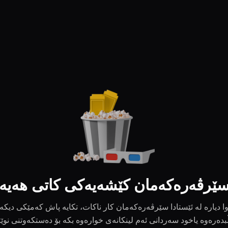
ێرڤەرەکەمان کێشەیەکی کاتی هەیە
ا دیارە لە ئێستادا سێرڤەرەکەمان کار ناکات، تکایە پاش کەمێکی دیکە
بدەرەوە یاخود سەردانی ئەم لینکانەی خوارەوە بکە بۆ دەستکەوتنی نوێ