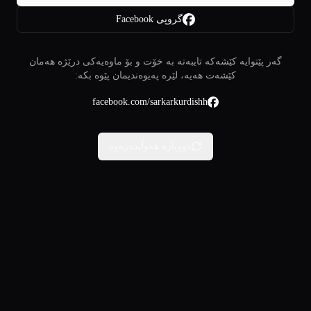
گروپی Facebook
گەر پێتوایە کێشەکە تایبەتە بە خۆت و بۆ ماوەیەکی درێژە هەمان
کێشەت هەیە، لێرە پەیوەندیمان پێوە بکە:
facebook.com/sarkarkurdishh
دووبارە هەوڵبدەرەوە