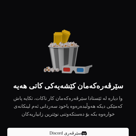
سێرڤەرەکەمان کێشەیەکی کاتی هەیە
وا دیارە لە ئێستادا سێرڤەرەکەمان کار ناکات، تکایە پاش
کەمێکی دیکە هەوڵبدەرەوە یاخود سەردانی ئەم لینکانەی
خوارەوە بکە بۆ دەستکەوتنی نوێترین زانیاریەکان
سێرڤەری Discord