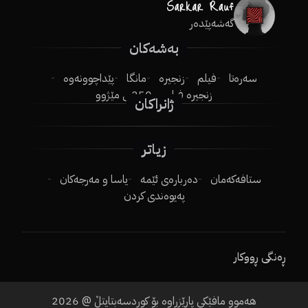
گەشەپێدەر
بەشەکان
سەرەتا
فیلم
زنجیرە
مانگا
پێداچوونەوە
زنجیرە فیلم
250ـی مێژوو
ژانراکان
زیاتر
ستافەکەمان
دەربارەی ئێمە
یاسا و مەرجەکان
پەیوەندی کردن
ڕەنگی ڕووکار
2026
هەموو مافێکی پارێزراوە بۆ کوردسەبتایتڵ @