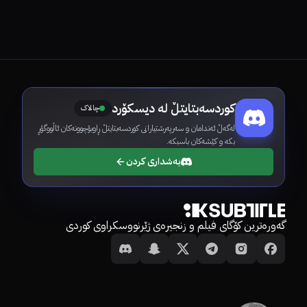
کوردسەبتایتڵ لە دیسکۆرد
چالاک
لەگەڵ ئەندامان و سەرپەرشتیارانی کوردسەبتایتڵ ڕاوبۆچوونەکان ئاڵووگۆڕ
بکە و کێشەکان باسبکە.
بەشداری کردن
گەورەترین کۆگای فیلم و زنجیرەی ژێرنووسکراوی کوردی