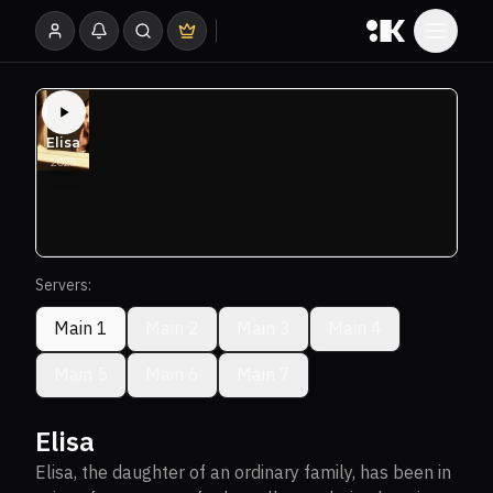
Servers:
Main 1
Main 2
Main 3
Main 4
Main 5
Main 6
Main 7
Elisa
Elisa, the daughter of an ordinary family, has been in