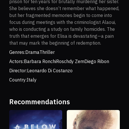
prison for ten years for brutally murdering her sister.
She believes she doesn’t remember what happened,
but her fragmented memories begin to come into
focus during meetings with the criminologist Alaoui,
who is conducting a study on family homicides. The
truth that emerges for Elisa is devastating—a pain
that may mark the beginning of redemption.
Genres:
Drama
Thriller
Actors:
Barbara Ronchi
Roschdy Zem
Diego Ribon
Director:
Leonardo Di Costanzo
Country:
Italy
Recommendations